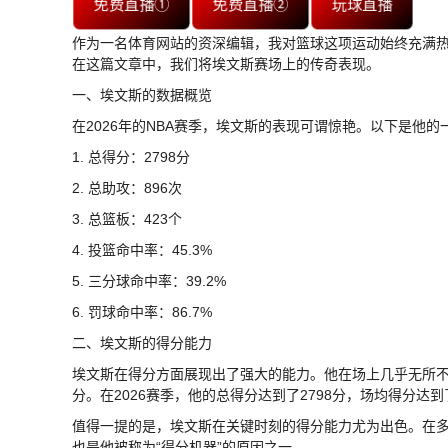
免费直播①
免费直播②
玩球直播
作为一名体育网站的资深编辑，我对篮球这项运动始终充满热
在这篇文章中，我们将埃文斯赛场上的传奇表现。
一、埃文斯的数据概览
在2026年的NBA赛季，埃文斯的表现可谓惊艳。以下是他的
1. 总得分：2798分
2. 总助攻：896次
3. 总篮板：423个
4. 投篮命中率：45.3%
5. 三分球命中率：39.2%
6. 罚球命中率：86.7%
二、埃文斯的得分能力
埃文斯在得分方面展现出了强大的能力。他在场上几乎无所
分。在2026赛季，他的总得分达到了2798分，场均得分达到了
值得一提的是，埃文斯在关键时刻的得分能力尤为出色。在
也是他被称为“得分机器”的原因之一。