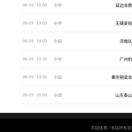
08-09
18:00
中甲
延边龙鼎
08-09
19:00
中甲
无锡吴钩
08-09
19:00
河南队
中超
08-09
19:30
中甲
广州豹
08-09
19:35
中超
重庆铜梁龙
08-09
20:00
中超
山东泰山
平囧体育✅本站所有资讯