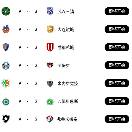
V
-
S
即将开始
武汉三镇
V
-
S
即将开始
大连鲲城
V
-
S
即将开始
成都蓉城
V
-
S
即将开始
圣保罗
V
-
S
即将开始
米内罗竞技
V
-
S
即将开始
沙佩科恩斯
V
-
S
即将开始
弗鲁米嫩塞