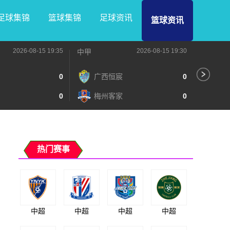
足球集锦
篮球集锦
足球资讯
篮球资讯
2026-08-15 19:35
2026-08-15 19:30
中甲
中甲
0
广西恒宸
0
无
0
梅州客家
0
广
热门赛事
中超
中超
中超
中超