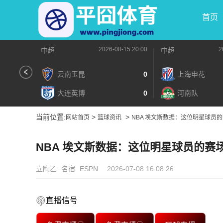
首页
2026-08-15 20:00
2
中超
中超
云南玉昆
0
上海申花
大连英博
0
河南队
当前位置:
>
>
网站首页
篮球资讯
NBA 埃文斯数据：这位明星球员
NBA 埃文斯数据：这位明星球员的赛
立陶乙
名宿
ESPN
2026-07-08 16:08:26
直播信号