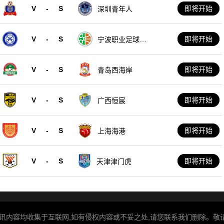
V
-
S
即将开始
深圳青年人
V
-
S
即将开始
宁波职业足球俱
乐部
V
-
S
即将开始
青岛西海岸
V
-
S
即将开始
广西恒宸
V
-
S
即将开始
上海海港
V
-
S
即将开始
天津津门虎
内容均收集于互联网,如有侵权内容或不妥之处,请您联系我们删除。敬请谅解!