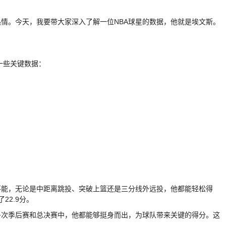
情。今天，我要带大家深入了解一位NBA球星的数据，他就是埃文斯。
一些关键数据：
不能，无论是中距离跳投、突破上篮还是三分线外远投，他都能轻松得
22.9分。
多次季后赛和总决赛中，他都能够挺身而出，为球队带来关键的得分。这