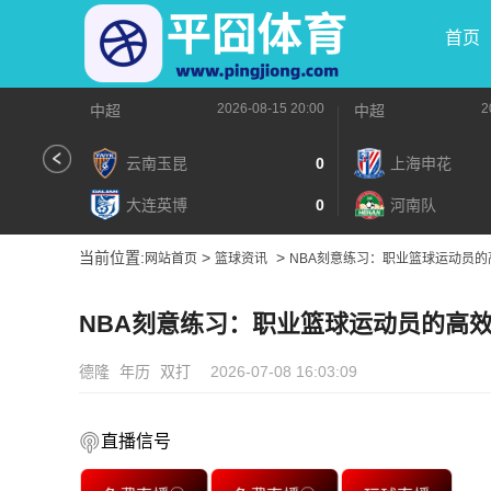
首页
2026-08-15 20:00
2
中超
中超
云南玉昆
0
上海申花
大连英博
0
河南队
当前位置:
>
>
网站首页
篮球资讯
NBA刻意练习：职业篮球运动员的
NBA刻意练习：职业篮球运动员的高
德隆
年历
双打
2026-07-08 16:03:09
直播信号