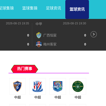
足球集锦
篮球集锦
足球资讯
篮球资讯
2026-08-15 19:35
2026-08-15 19:30
中甲
中甲
0
广西恒宸
0
无
0
梅州客家
0
广
热门赛事
中超
中超
中超
中超