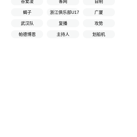
谷爱凌
客网
自制
蝎子
浙江俱乐部U17
广厦
武汉队
复播
攻势
帕德博恩
主持人
划船机