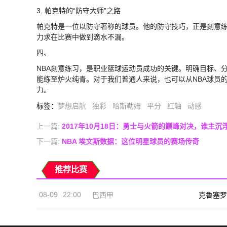
3. 帕克特的“防守大师”之路
帕克特是一位以防守著称的球员。他的防守技巧，正是刻意
力求在比赛中做到滴水不漏。
四、
NBA刻意练习，是职业篮球运动员成功的关键。明确目标、
能练至炉火纯青。对于我们普通人来说，也可以从NBA球员
力。
标签
：
梦想启航
独彩
哈斯勒姆
平分
红轴
动感
上一篇:
2017年10月18日：勇士与火箭的巅峰对决，谁主沉
下一篇:
NBA 埃文斯数据：这位明星球员的赛场传奇
推荐比赛
08-09
22:00
巴西甲
克鲁塞罗