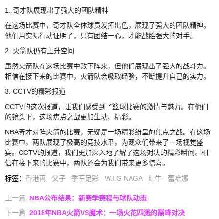
1. 奇才队展现出了强大的团队精神
在这场比赛中，奇才队全体球员发挥出色，展现了强大的团队精神。
他们用实际行动证明了，只有团结一心，才能战胜强大的对手。
2. 火箭队仍有上升空间
虽然火箭队在这场比赛中败下阵来，但他们展现出了强大的战斗力。
相信在接下来的比赛中，火箭队会吸取经验，不断提升自己的实力。
3. CCTV的精彩报道
CCTV的这次报道，让我们感受到了篮球比赛的激情与魅力。在他们
的镜头下，这场焦点之战更加生动、精彩。
NBA奇才对阵火箭的比赛，无疑是一场精彩纷呈的焦点之战。在这场
比赛中，两队展现了极高的竞技水平，为观众们带来了一场视觉盛
宴。CCTV的报道，我们更加深入地了解了这场对决的精彩瞬间。相
信在接下来的比赛中，两队还会为我们带来更多惊喜。
标签
：
香港丙
父子
季军足彩
W.I.G NAGA
红牛
蕾哈娜
上一篇:
NBA公布结果：新赛季赛程与球队动态
下一篇:
2018年NBA火箭VS魔术：一场火花四溅的巅峰对决