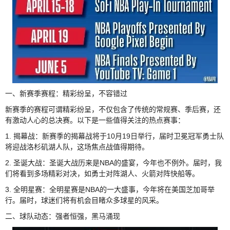
一、新赛季赛程：精彩纷呈，不容错过
新赛季的赛程可谓精彩纷呈，不仅包含了传统的常规赛、季后赛，还
有激动人心的总决赛。以下是一些值得关注的热点赛事：
1. 揭幕战：新赛季的揭幕战将于10月19日举行，届时卫冕冠军勇士队
将迎战洛杉矶湖人队，这场焦点战值得期待。
2. 圣诞大战：圣诞大战历来是NBA的盛宴，今年也不例外。届时，我
们将看到多场精彩对决，如勇士对阵湖人、火箭对阵快船等。
3. 全明星赛：全明星赛是NBA的一大盛事，今年将在美国芝加哥举
行。届时，球迷们将有机会目睹众多球星的风采。
二、球队动态：强者恒强，黑马涌现