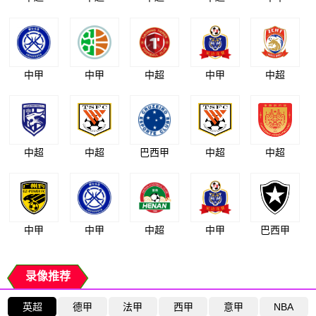
中甲
中甲
中超
中甲
中超
中超
中超
巴西甲
中超
中超
中甲
中甲
中超
中甲
巴西甲
录像推荐
英超
德甲
法甲
西甲
意甲
NBA