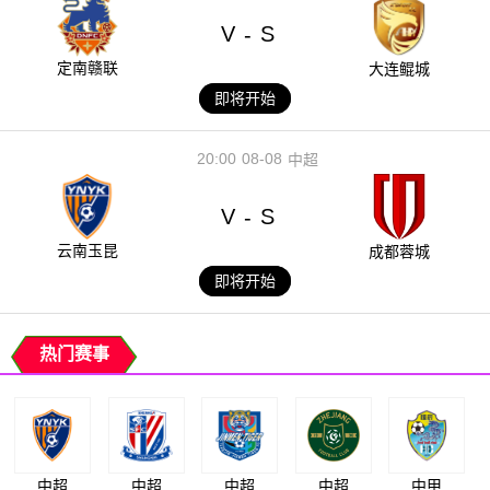
V
S
-
定南赣联
大连鲲城
即将开始
20:00
08-08
中超
V
S
-
云南玉昆
成都蓉城
即将开始
热门赛事
中超
中超
中超
中超
中甲