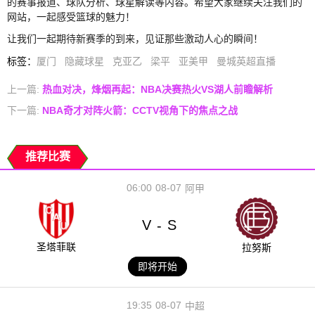
的赛事报道、球队分析、球星解读等内容。希望大家继续关注我们的
网站，一起感受篮球的魅力！
让我们一起期待新赛季的到来，见证那些激动人心的瞬间！
标签
：
厦门
隐藏球星
克亚乙
梁平
亚美甲
曼城英超直播
上一篇:
热血对决，烽烟再起：NBA决赛热火VS湖人前瞻解析
下一篇:
NBA奇才对阵火箭：CCTV视角下的焦点之战
推荐比赛
06:00
08-07
阿甲
V
S
-
圣塔菲联
拉努斯
即将开始
19:35
08-07
中超