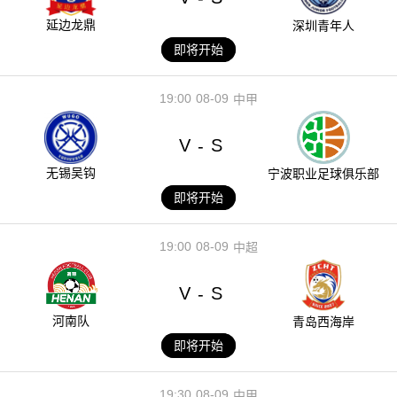
延边龙鼎
深圳青年人
即将开始
19:00
08-09
中甲
V
S
-
无锡吴钩
宁波职业足球俱乐部
即将开始
19:00
08-09
中超
V
S
-
河南队
青岛西海岸
即将开始
19:30
08-09
中甲