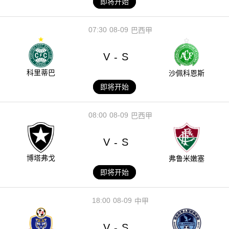
即将开始
07:30
08-09
巴西甲
V
S
-
科里蒂巴
沙佩科恩斯
即将开始
08:00
08-09
巴西甲
V
S
-
博塔弗戈
弗鲁米嫩塞
即将开始
18:00
08-09
中甲
V
S
-