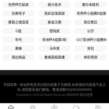
世界杯打起来
统计技术
墨尔本胜利
拉裤兜子
竞彩足球英超
世界杯小组赛E组第3
撕裂之城混音
紫金王朝
高位策应
C组
馄饨皮
公仔
年代
非洲杯A组第3轮
U17亚洲杯小组赛B
黄蜂
马布里
背包
周边商品
曼城英超直播
体彩预测
平囧体育✅本站所有资讯内容均收集于互联网,如有侵权内容或不妥之
处,请您联系我们删除。敬请谅解!QQ2016690669
网站地图
Copyright © 2025 All Rights Reserved 富饶体育