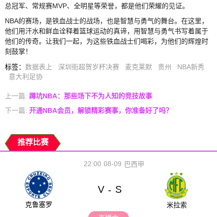
总冠军、常规赛MVP、全明星等荣誉，都是他们荣耀的见证。
NBA的赛场，是铁血战士的战场，也是智慧与勇气的舞台。在这里，
他们用汗水和鲜血诠释着篮球运动的真谛，用智慧与勇气书写着属于
他们的传奇。让我们一起，为这些铁血战士们喝彩，为他们的辉煌时
刻鼓掌！
标签
：
数据表上
深圳街超贺岁杯决赛
麦克莱默
贵州
NBA新秀
意大利足协
上一篇:
蹲坑NBA：那些场下不为人知的竞技故事
下一篇:
开通NBA会员，解锁精彩赛事，你准备好了吗？
推荐比赛
22:00
08-09
巴西甲
V
S
-
克鲁塞罗
米拉索