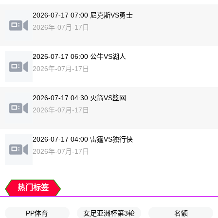
2026-07-17 07:00 尼克斯VS勇士
2026年-07月-17日
2026-07-17 06:00 公牛VS湖人
2026年-07月-17日
2026-07-17 04:30 火箭VS篮网
2026年-07月-17日
2026-07-17 04:00 雷霆VS独行侠
2026年-07月-17日
热门标签
PP体育
女足亚洲杯第3轮
名额