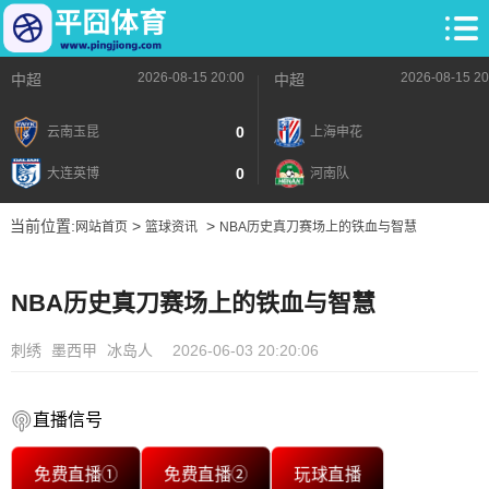
2026-08-15 20:00
2026-08-15 20
中超
中超
0
云南玉昆
上海申花
0
大连英博
河南队
当前位置:
>
>
网站首页
篮球资讯
NBA历史真刀赛场上的铁血与智慧
NBA历史真刀赛场上的铁血与智慧
刺绣
墨西甲
冰岛人
2026-06-03 20:20:06
直播信号
免费直播①
免费直播②
玩球直播