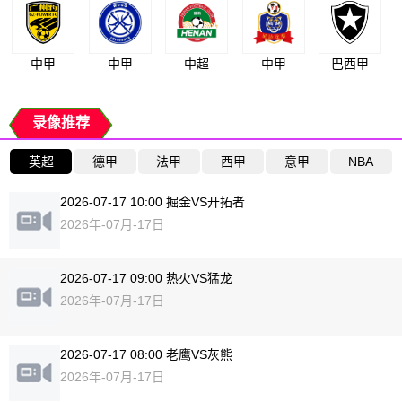
中甲
中甲
中超
中甲
巴西甲
录像推荐
英超
德甲
法甲
西甲
意甲
NBA
2026-07-17 10:00 掘金VS开拓者
2026年-07月-17日
2026-07-17 09:00 热火VS猛龙
2026年-07月-17日
2026-07-17 08:00 老鹰VS灰熊
2026年-07月-17日