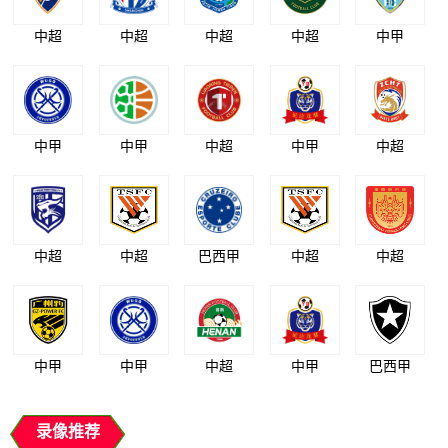
中超
中超
中超
中超
中甲
中甲
中甲
中超
中甲
中超
中超
中超
巴西甲
中超
中超
中甲
中甲
中超
中甲
巴西甲
录像推荐