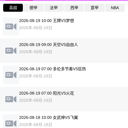
英超
德甲
法甲
西甲
意甲
NBA
2026-08-19 10:00 王牌VS梦想
2026年-08月-19日
2026-08-19 09:00 天空VS自由人
2026年-08月-19日
2026-08-19 07:00 多伦多节奏VS狂热
2026年-08月-19日
2026-08-19 07:00 阳光VS火花
2026年-08月-19日
2026-08-18 10:00 女武神VS飞翼
2026年-08月-18日