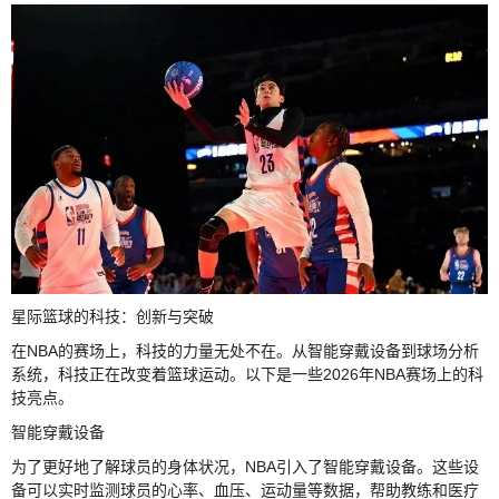
星际篮球的科技：创新与突破
在NBA的赛场上，科技的力量无处不在。从智能穿戴设备到球场分析
系统，科技正在改变着篮球运动。以下是一些2026年NBA赛场上的科
技亮点。
智能穿戴设备
为了更好地了解球员的身体状况，NBA引入了智能穿戴设备。这些设
备可以实时监测球员的心率、血压、运动量等数据，帮助教练和医疗