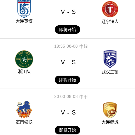
V
S
-
大连英博
辽宁铁人
即将开始
19:35
08-08
中超
V
S
-
浙江队
武汉三镇
即将开始
20:00
08-08
中甲
V
S
-
定南赣联
大连鲲城
即将开始