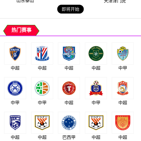
山东泰山
天津津门虎
即将开始
热门赛事
中超
中超
中超
中超
中甲
中甲
中甲
中超
中甲
中超
中超
中超
巴西甲
中超
中超