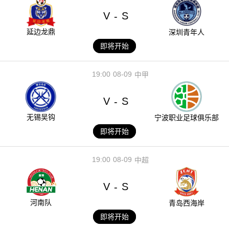
V
S
-
延边龙鼎
深圳青年人
即将开始
19:00
08-09
中甲
V
S
-
无锡吴钩
宁波职业足球俱乐部
即将开始
19:00
08-09
中超
V
S
-
河南队
青岛西海岸
即将开始