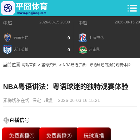
2026-08-15 20:00
2026-08-15 20
中超
中超
0
云南玉昆
上海申花
0
大连英博
河南队
当前位置:
>
>
网站首页
篮球资讯
NBA粤语讲法：粤语球迷的独特观赛体验
NBA粤语讲法：粤语球迷的独特观赛体验
素梅切尔在线
保定
超燃
2026-06-03 16:15:21
直播信号
免费直播①
免费直播②
玩球直播