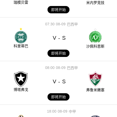
瑞模贝雷
米内罗竞技
即将开始
07:30
08-09
巴西甲
V
S
-
科里蒂巴
沙佩科恩斯
即将开始
08:00
08-09
巴西甲
V
S
-
博塔弗戈
弗鲁米嫩塞
即将开始
18:00
08-09
中甲