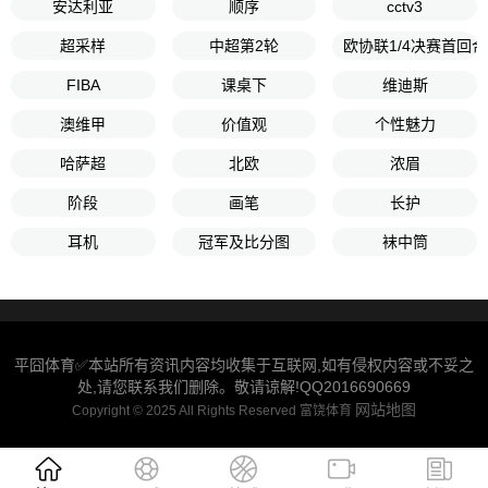
安达利亚
顺序
cctv3
超采样
中超第2轮
欧协联1/4决赛首回合
FIBA
课桌下
维迪斯
澳维甲
价值观
个性魅力
哈萨超
北欧
浓眉
阶段
画笔
长护
耳机
冠军及比分图
袜中筒
平囧体育✅本站所有资讯内容均收集于互联网,如有侵权内容或不妥之
处,请您联系我们删除。敬请谅解!QQ2016690669
网站地图
Copyright © 2025 All Rights Reserved 富饶体育