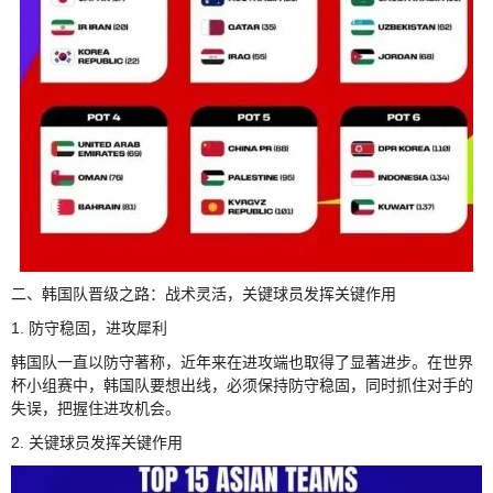
二、韩国队晋级之路：战术灵活，关键球员发挥关键作用
1. 防守稳固，进攻犀利
韩国队一直以防守著称，近年来在进攻端也取得了显著进步。在世界
杯小组赛中，韩国队要想出线，必须保持防守稳固，同时抓住对手的
失误，把握住进攻机会。
2. 关键球员发挥关键作用