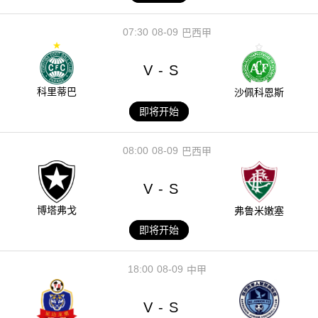
07:30
08-09
巴西甲
V
S
-
科里蒂巴
沙佩科恩斯
即将开始
08:00
08-09
巴西甲
V
S
-
博塔弗戈
弗鲁米嫩塞
即将开始
18:00
08-09
中甲
V
S
-