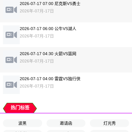
2026-07-17 07:00 尼克斯VS勇士
2026年-07月-17日
2026-07-17 06:00 公牛VS湖人
2026年-07月-17日
2026-07-17 04:30 火箭VS篮网
2026年-07月-17日
2026-07-17 04:00 雷霆VS独行侠
2026年-07月-17日
热门标签
波黑
邀请函
灯光秀