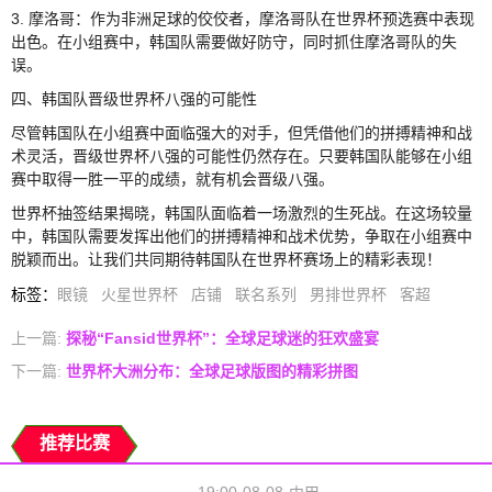
3. 摩洛哥：作为非洲足球的佼佼者，摩洛哥队在世界杯预选赛中表现
出色。在小组赛中，韩国队需要做好防守，同时抓住摩洛哥队的失
误。
四、韩国队晋级世界杯八强的可能性
尽管韩国队在小组赛中面临强大的对手，但凭借他们的拼搏精神和战
术灵活，晋级世界杯八强的可能性仍然存在。只要韩国队能够在小组
赛中取得一胜一平的成绩，就有机会晋级八强。
世界杯抽签结果揭晓，韩国队面临着一场激烈的生死战。在这场较量
中，韩国队需要发挥出他们的拼搏精神和战术优势，争取在小组赛中
脱颖而出。让我们共同期待韩国队在世界杯赛场上的精彩表现！
标签
：
眼镜
火星世界杯
店铺
联名系列
男排世界杯
客超
上一篇:
探秘“Fansid世界杯”：全球足球迷的狂欢盛宴
下一篇:
世界杯大洲分布：全球足球版图的精彩拼图
推荐比赛