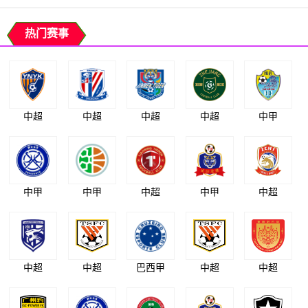
热门赛事
中超
中超
中超
中超
中甲
中甲
中甲
中超
中甲
中超
中超
中超
巴西甲
中超
中超