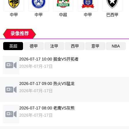
中甲
中甲
中超
中甲
巴西甲
录像推荐
英超
德甲
法甲
西甲
意甲
NBA
2026-07-17 10:00 掘金VS开拓者
2026年-07月-17日
2026-07-17 09:00 热火VS猛龙
2026年-07月-17日
2026-07-17 08:00 老鹰VS灰熊
2026年-07月-17日