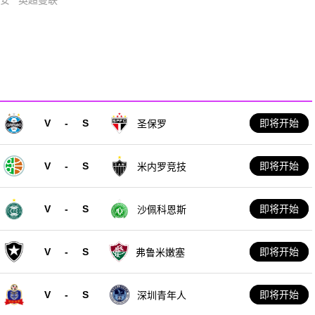
V
-
S
即将开始
圣保罗
V
-
S
即将开始
米内罗竞技
V
-
S
即将开始
沙佩科恩斯
V
-
S
即将开始
弗鲁米嫩塞
V
-
S
即将开始
深圳青年人