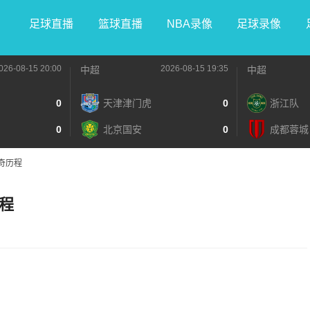
足球直播
篮球直播
NBA录像
足球录像
026-08-15 20:00
2026-08-15 19:35
中超
中超
0
天津津门虎
0
浙江队
0
北京国安
0
成都蓉城
奇历程
程