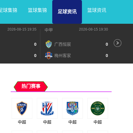
足球集锦
篮球集锦
篮球资讯
足球资讯
2026-08-15 19:35
2026-08-15 19:30
中甲
中甲
0
广西恒宸
0
无
0
梅州客家
0
广
热门赛事
中超
中超
中超
中超