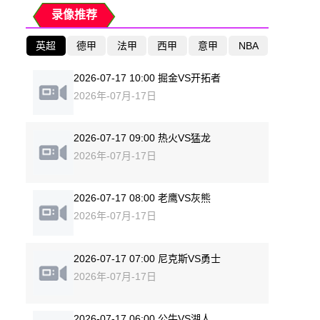
录像推荐
英超
德甲
法甲
西甲
意甲
NBA
2026-07-17 10:00 掘金VS开拓者
2026年-07月-17日
2026-07-17 09:00 热火VS猛龙
2026年-07月-17日
2026-07-17 08:00 老鹰VS灰熊
2026年-07月-17日
2026-07-17 07:00 尼克斯VS勇士
2026年-07月-17日
2026-07-17 06:00 公牛VS湖人