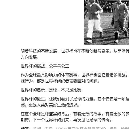
随着科技的不断发展，世界杯也在不断创新与变革。从高清转
方向发展。
世界杯的挑战：公平与公正
作为全球最具影响力的体育赛事，世界杯也面临着诸多挑战
规行为，都是世界杯组织者需要面对的问题。
世界杯的启示：足球，不只是比赛
世界杯的诞生，让我们看到了足球的力量。它不仅仅是一项
赛，更是人类对美好生活的追求。
在这个全球足球盛宴的背后，有着无数的故事，有着无数的
期待，下一个世界杯的到来，再次见证足球的传奇。
标签
：
盖帽
庆祝
U20女足亚洲杯小组赛第2轮
模型
迪利