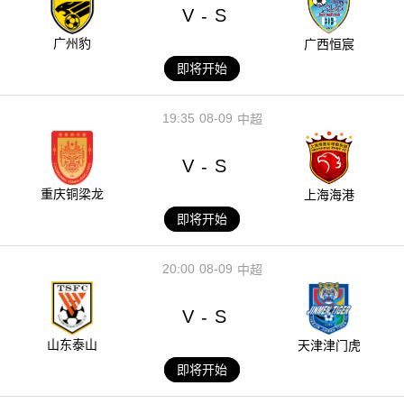
V
S
-
广州豹
广西恒宸
即将开始
19:35
08-09
中超
V
S
-
重庆铜梁龙
上海海港
即将开始
20:00
08-09
中超
V
S
-
山东泰山
天津津门虎
即将开始