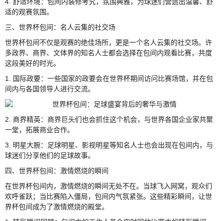
4. 舒适环境：包间内装修考究，氛围典雅，为球迷们营造出温馨、舒
适的观赛氛围。
三、世界杯包间：名人云集的社交场
世界杯包间不仅是观赛的绝佳场所，更是一个名人云集的社交场。许
多政界、商界、文体界的知名人士都会选择在包间内观看比赛，共度
这段美好的时光。
1. 国际政要：一些国家的政要会在世界杯期间访问比赛场馆，并在包
间内与各国领导人进行交流。
2. 商界精英：商界巨头们也会抓住这个机会，与世界各国企业家共聚
一堂，拓展商业合作。
3. 明星大腕：足球明星、影视明星等知名人士也会出现在包间内，与
球迷们分享他们的足球故事。
四、世界杯包间：激情燃烧的瞬间
在世界杯包间内，激情燃烧的瞬间无处不在。当球飞入网窝，观众们
欢呼雀跃；当比赛陷入僵局，包间内气氛紧张。这些精彩瞬间，让世
界杯包间成为了激情燃烧的殿堂。