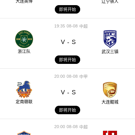
大连英博
辽宁铁人
即将开始
19:35
08-08
中超
V
S
-
浙江队
武汉三镇
即将开始
20:00
08-08
中甲
V
S
-
定南赣联
大连鲲城
即将开始
20:00
08-08
中超