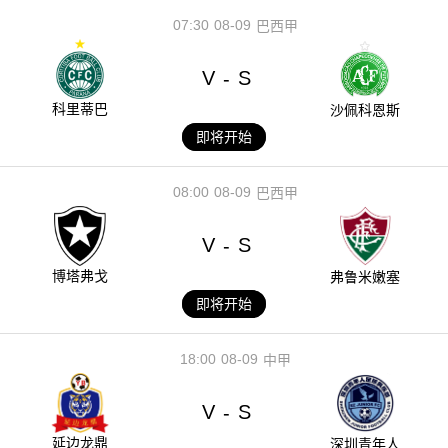
07:30
08-09
巴西甲
V
S
-
科里蒂巴
沙佩科恩斯
即将开始
08:00
08-09
巴西甲
V
S
-
博塔弗戈
弗鲁米嫩塞
即将开始
18:00
08-09
中甲
V
S
-
延边龙鼎
深圳青年人