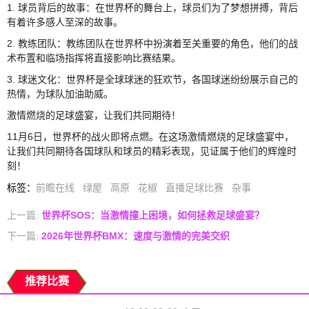
1. 球员背后的故事：在世界杯的舞台上，球员们为了梦想拼搏，背后
有着许多感人至深的故事。
2. 教练团队：教练团队在世界杯中扮演着至关重要的角色，他们的战
术布置和临场指挥将直接影响比赛结果。
3. 球迷文化：世界杯是全球球迷的狂欢节，各国球迷纷纷展示自己的
热情，为球队加油助威。
激情燃烧的足球盛宴，让我们共同期待！
11月6日，世界杯的战火即将点燃。在这场激情燃烧的足球盛宴中，
让我们共同期待各国球队和球员的精彩表现，见证属于他们的辉煌时
刻！
标签
：
前瞻在线
绿屋
高原
花椒
直播足球比赛
杂事
上一篇:
世界杯SOS：当激情撞上困境，如何拯救足球盛宴？
下一篇:
2026年世界杯BMX：速度与激情的完美交织
推荐比赛