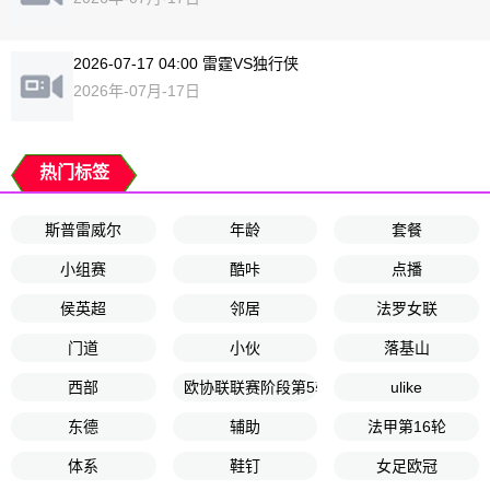
2026-07-17 04:00 雷霆VS独行侠
2026年-07月-17日
热门标签
斯普雷威尔
年龄
套餐
小组赛
酷咔
点播
侯英超
邻居
法罗女联
门道
小伙
落基山
西部
欧协联联赛阶段第5轮
ulike
东德
辅助
法甲第16轮
体系
鞋钉
女足欧冠