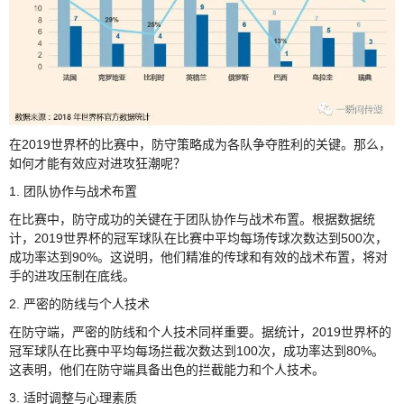
在2019世界杯的比赛中，防守策略成为各队争夺胜利的关键。那么，
如何才能有效应对进攻狂潮呢？
1. 团队协作与战术布置
在比赛中，防守成功的关键在于团队协作与战术布置。根据数据统
计，2019世界杯的冠军球队在比赛中平均每场传球次数达到500次，
成功率达到90%。这说明，他们精准的传球和有效的战术布置，将对
手的进攻压制在底线。
2. 严密的防线与个人技术
在防守端，严密的防线和个人技术同样重要。据统计，2019世界杯的
冠军球队在比赛中平均每场拦截次数达到100次，成功率达到80%。
这表明，他们在防守端具备出色的拦截能力和个人技术。
3. 适时调整与心理素质