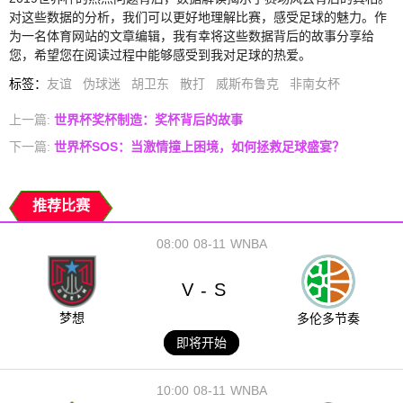
对这些数据的分析，我们可以更好地理解比赛，感受足球的魅力。作
为一名体育网站的文章编辑，我有幸将这些数据背后的故事分享给
您，希望您在阅读过程中能够感受到我对足球的热爱。
标签
：
友谊
伪球迷
胡卫东
散打
威斯布鲁克
非南女杯
上一篇:
世界杯奖杯制造：奖杯背后的故事
下一篇:
世界杯SOS：当激情撞上困境，如何拯救足球盛宴？
推荐比赛
08:00
08-11
WNBA
V
S
-
梦想
多伦多节奏
即将开始
10:00
08-11
WNBA