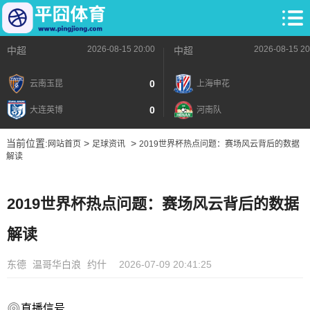
2026-08-15 20:00
2026-08-15 20
中超
中超
0
云南玉昆
上海申花
0
大连英博
河南队
当前位置:
>
>
网站首页
足球资讯
2019世界杯热点问题：赛场风云背后的数据
解读
2019世界杯热点问题：赛场风云背后的数据
解读
东德
温哥华白浪
约什
2026-07-09 20:41:25
直播信号