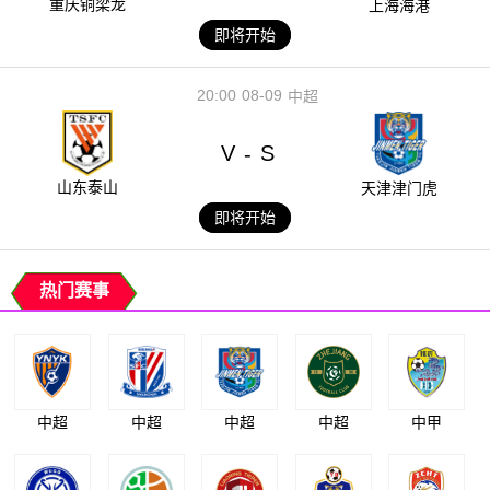
重庆铜梁龙
上海海港
即将开始
20:00
08-09
中超
V
S
-
山东泰山
天津津门虎
即将开始
热门赛事
中超
中超
中超
中超
中甲