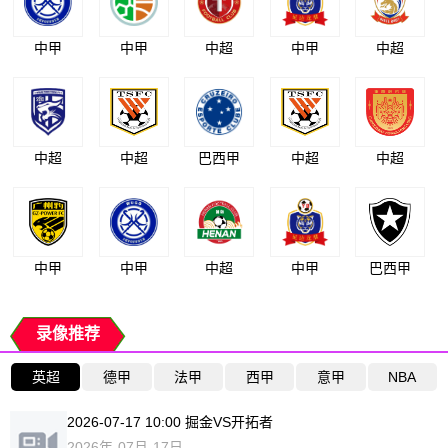
中甲
中甲
中超
中甲
中超
中超
中超
巴西甲
中超
中超
中甲
中甲
中超
中甲
巴西甲
录像推荐
英超
德甲
法甲
西甲
意甲
NBA
2026-07-17 10:00 掘金VS开拓者
2026年-07月-17日