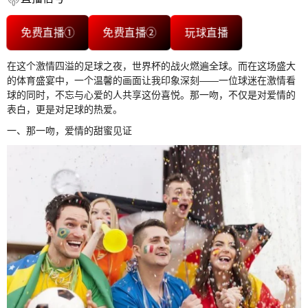
免费直播①
免费直播②
玩球直播
在这个激情四溢的足球之夜，世界杯的战火燃遍全球。而在这场盛大
的体育盛宴中，一个温馨的画面让我印象深刻——一位球迷在激情看
球的同时，不忘与心爱的人共享这份喜悦。那一吻，不仅是对爱情的
表白，更是对足球的热爱。
一、那一吻，爱情的甜蜜见证