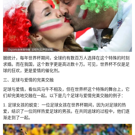
据统计，每年世界杯期间，全球约有数百万人选择在这个特殊的时刻
求婚。而在我国，这个数字更是高达数十万。可见，世界杯不仅是足
球的狂欢，更是爱情的催化剂。
三、足球与爱情的完美交融
足球与爱情，看似风马牛不相及，但在世界杯这个特殊的舞台上，它
们却完美地交融在一起。以下是几个足球与爱情完美交融的例子：
1. 足球女孩的蜕变：一位足球女孩在世界杯期间，因为对足球的热
爱，结识了一位同样热爱足球的男孩。在共同追球的过程中，他们逐
渐走到了一起。