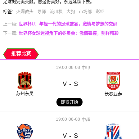
足球的完美交融。愿这份美好，永远延续下去。
标签
：
火爆教头
导师
流川枫
大狗
市场部
彩经
上一篇:
世界杯U：年轻一代的足球盛宴，激情与梦想的交织
下一篇:
世界杯女球迷视角下的冬奥会：激情碰撞，别样精彩
推荐比赛
19:00
08-08
中甲
V
S
-
苏州东吴
长春亚泰
即将开始
19:00
08-08
中超
V
S
-