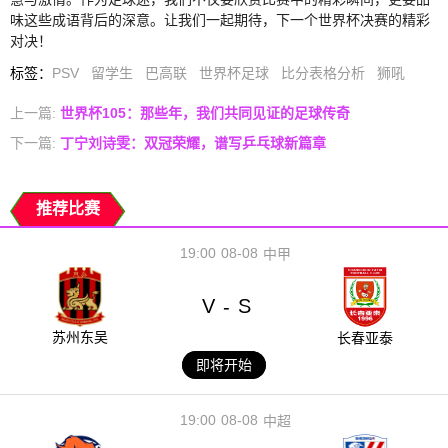
味这些成语背后的深意。让我们一起期待，下一个世界杯决赛的精彩
对决！
标签
：
PSV
留学生
巴高联
世界杯足球
比分表格分析
狮吼
上一篇:
世界杯105：那些年，我们共同见证的足球传奇
下一篇:
丁宁刘诗雯：双冠荣耀，谱写乒乓球新篇章
推荐比赛
19:00
08-08
中甲
V
S
-
苏州东吴
长春亚泰
即将开始
19:00
08-08
中超