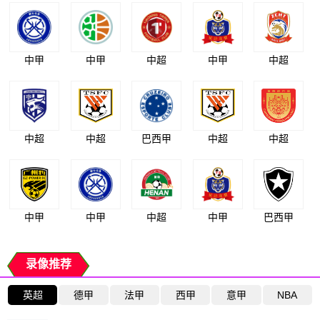
中甲
中甲
中超
中甲
中超
中超
中超
巴西甲
中超
中超
中甲
中甲
中超
中甲
巴西甲
录像推荐
英超
德甲
法甲
西甲
意甲
NBA