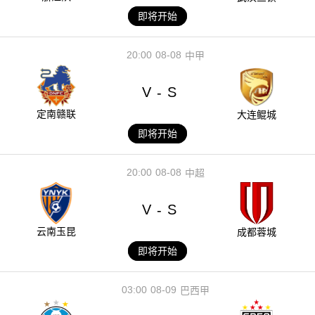
即将开始
20:00
08-08
中甲
V
S
-
定南赣联
大连鲲城
即将开始
20:00
08-08
中超
V
S
-
云南玉昆
成都蓉城
即将开始
03:00
08-09
巴西甲