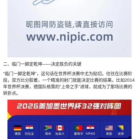
二、临门一脚定乾坤——决定胜负的关键
“临门一脚定乾坤”，这句话在世界杯决赛中尤为贴切。往往在比赛阶
段，双方比分胶着，一个精准的射门就能决定比赛的结果。比如2014
年世界杯决赛，德国队格策的“上帝之手”进球，就成为了那场比赛的
转折点。