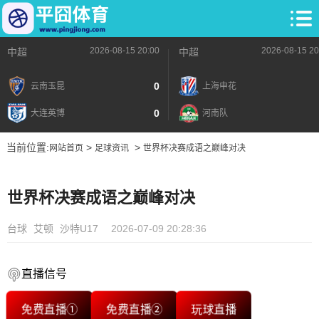
2026-08-15 20:00
2026-08-15 20
中超
中超
0
云南玉昆
上海申花
0
大连英博
河南队
当前位置:
>
>
网站首页
足球资讯
世界杯决赛成语之巅峰对决
世界杯决赛成语之巅峰对决
台球
艾顿
沙特U17
2026-07-09 20:28:36
直播信号
免费直播①
免费直播②
玩球直播