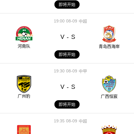
即将开始
19:00
08-09
中超
V
S
-
河南队
青岛西海岸
即将开始
19:30
08-09
中甲
V
S
-
广州豹
广西恒宸
即将开始
19:35
08-09
中超