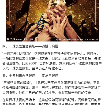
四、一球之差泪洒赛场——遗憾与惋惜
“一球之差泪洒赛场”，这句成语在世界杯决赛中同样适用。有时候，
一场比赛的结果仅仅是一球之差，但这足以让胜利者欣喜若狂，失败
者泪洒赛场。比如2006年世界杯决赛，意大利队在与法国队的比赛中
仅以一球之差败北，至今仍让人唏嘘不已。
五、王者归来再创辉煌——传承与辉煌
“王者归来再创辉煌”，世界杯决赛不仅是各国足球实力的较量，更是
传承与辉煌的展现。每当世界杯决赛来临，我们都能看到一些足球巨
星的身影，他们用自己的努力和才华，书写着属于他们的传奇。
在世界杯决赛的赛场上，这些成语如同璀璨的明珠，闪耀着无尽的智
慧与激情。作为足球迷，我们不仅要欣赏比赛中的精彩瞬间，更要品