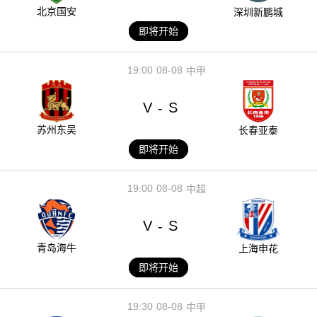
北京国安
深圳新鹏城
即将开始
19:00
08-08
中甲
V
S
-
苏州东吴
长春亚泰
即将开始
19:00
08-08
中超
V
S
-
青岛海牛
上海申花
即将开始
19:30
08-08
中甲