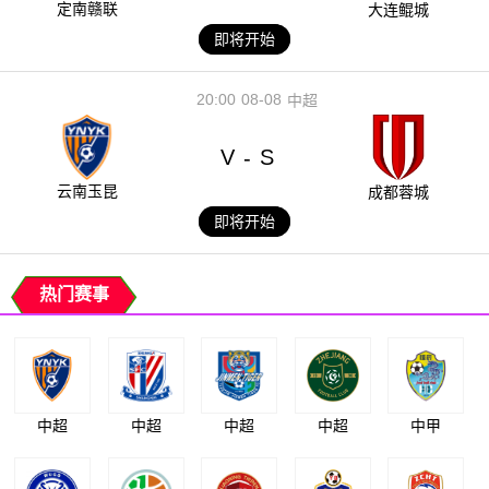
定南赣联
大连鲲城
即将开始
20:00
08-08
中超
V
S
-
云南玉昆
成都蓉城
即将开始
热门赛事
中超
中超
中超
中超
中甲