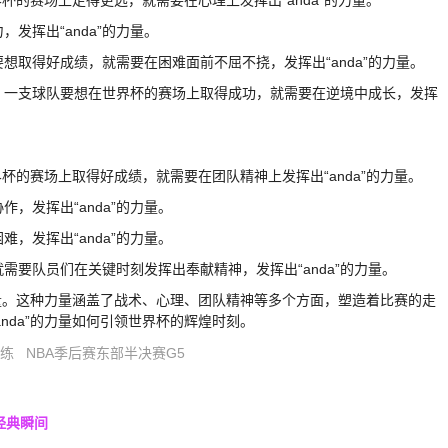
发挥出“anda”的力量。
想取得好成绩，就需要在困难面前不屈不挠，发挥出“anda”的力量。
石。一支球队要想在世界杯的赛场上取得成功，就需要在逆境中成长，发挥
的赛场上取得好成绩，就需要在团队精神上发挥出“anda”的力量。
，发挥出“anda”的力量。
，发挥出“anda”的力量。
需要队员们在关键时刻发挥出奉献精神，发挥出“anda”的力量。
力量。这种力量涵盖了战术、心理、团队精神等多个方面，塑造着比赛的走
nda”的力量如何引领世界杯的辉煌时刻。
练
NBA季后赛东部半决赛G5
经典瞬间