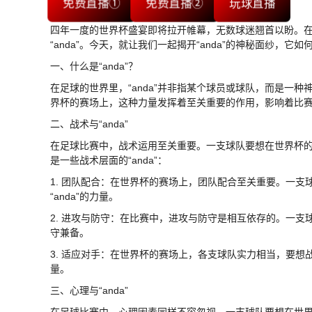
免费直播①
免费直播②
玩球直播
四年一度的世界杯盛宴即将拉开帷幕，无数球迷翘首以盼。
“anda”。今天，就让我们一起揭开“anda”的神秘面纱，
一、什么是“anda”？
在足球的世界里，“anda”并非指某个球员或球队，而是一
界杯的赛场上，这种力量发挥着至关重要的作用，影响着比
二、战术与“anda”
在足球比赛中，战术运用至关重要。一支球队要想在世界杯的舞
是一些战术层面的“anda”：
1. 团队配合：在世界杯的赛场上，团队配合至关重要。一
“anda”的力量。
2. 进攻与防守：在比赛中，进攻与防守是相互依存的。一支球
守兼备。
3. 适应对手：在世界杯的赛场上，各支球队实力相当，要想战
量。
三、心理与“anda”
在足球比赛中，心理因素同样不容忽视。一支球队要想在世界杯