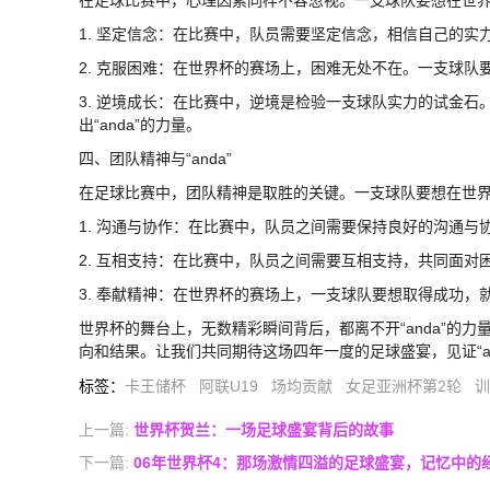
1. 坚定信念：在比赛中，队员需要坚定信念，相信自己的实力，
2. 克服困难：在世界杯的赛场上，困难无处不在。一支球队要
3. 逆境成长：在比赛中，逆境是检验一支球队实力的试金
出“anda”的力量。
四、团队精神与“anda”
在足球比赛中，团队精神是取胜的关键。一支球队要想在世界杯
1. 沟通与协作：在比赛中，队员之间需要保持良好的沟通与协作
2. 互相支持：在比赛中，队员之间需要互相支持，共同面对困难
3. 奉献精神：在世界杯的赛场上，一支球队要想取得成功，就
世界杯的舞台上，无数精彩瞬间背后，都离不开“anda”的
向和结果。让我们共同期待这场四年一度的足球盛宴，见证“a
标签
：
卡王储杯
阿联U19
场均贡献
女足亚洲杯第2轮
训
上一篇:
世界杯贺兰：一场足球盛宴背后的故事
下一篇:
06年世界杯4：那场激情四溢的足球盛宴，记忆中的