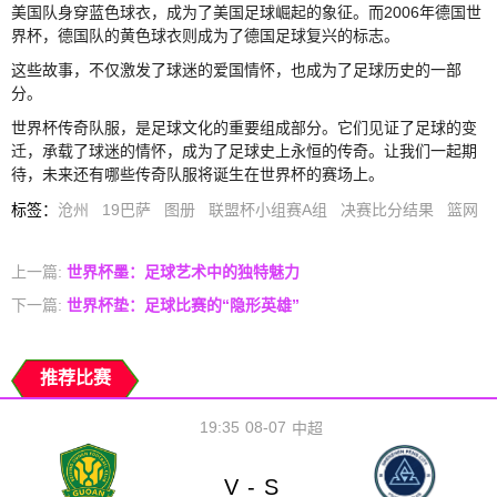
美国队身穿蓝色球衣，成为了美国足球崛起的象征。而2006年德国世
界杯，德国队的黄色球衣则成为了德国足球复兴的标志。
这些故事，不仅激发了球迷的爱国情怀，也成为了足球历史的一部
分。
世界杯传奇队服，是足球文化的重要组成部分。它们见证了足球的变
迁，承载了球迷的情怀，成为了足球史上永恒的传奇。让我们一起期
待，未来还有哪些传奇队服将诞生在世界杯的赛场上。
标签
：
沧州
19巴萨
图册
联盟杯小组赛A组
决赛比分结果
篮网
上一篇:
世界杯墨：足球艺术中的独特魅力
下一篇:
世界杯垫：足球比赛的“隐形英雄”
推荐比赛
19:35
08-07
中超
V
S
-