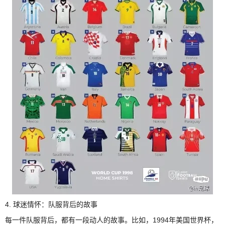
4. 球迷情怀：队服背后的故事
每一件队服背后，都有一段动人的故事。比如，1994年美国世界杯，