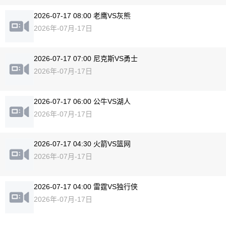
2026-07-17 08:00 老鹰VS灰熊
2026年-07月-17日
2026-07-17 07:00 尼克斯VS勇士
2026年-07月-17日
2026-07-17 06:00 公牛VS湖人
2026年-07月-17日
2026-07-17 04:30 火箭VS篮网
2026年-07月-17日
2026-07-17 04:00 雷霆VS独行侠
2026年-07月-17日