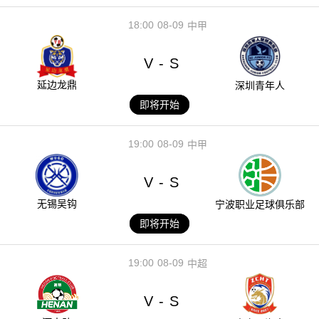
18:00
08-09
中甲
V
S
-
延边龙鼎
深圳青年人
即将开始
19:00
08-09
中甲
V
S
-
无锡吴钩
宁波职业足球俱乐部
即将开始
19:00
08-09
中超
V
S
-