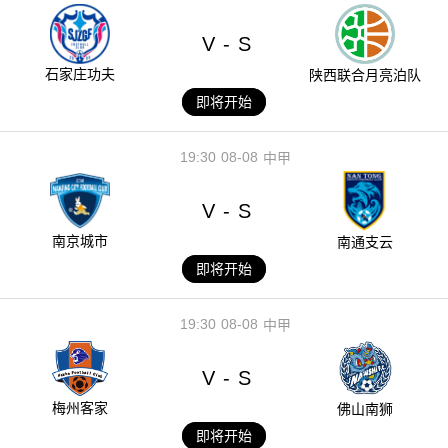
V
S
-
石家庄功夫
陕西联合月亮泊队
即将开始
19:30
08-08
中甲
V
S
-
南京城市
南通支云
即将开始
19:30
08-08
中甲
V
S
-
梅州客家
佛山南狮
即将开始