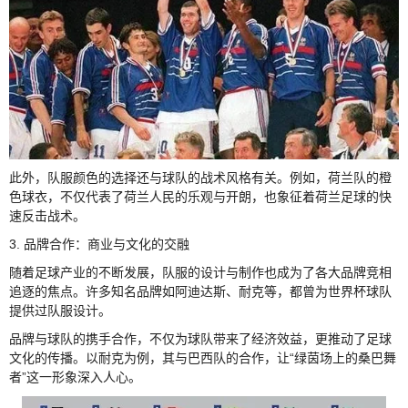
此外，队服颜色的选择还与球队的战术风格有关。例如，荷兰队的橙
色球衣，不仅代表了荷兰人民的乐观与开朗，也象征着荷兰足球的快
速反击战术。
3. 品牌合作：商业与文化的交融
随着足球产业的不断发展，队服的设计与制作也成为了各大品牌竞相
追逐的焦点。许多知名品牌如阿迪达斯、耐克等，都曾为世界杯球队
提供过队服设计。
品牌与球队的携手合作，不仅为球队带来了经济效益，更推动了足球
文化的传播。以耐克为例，其与巴西队的合作，让“绿茵场上的桑巴舞
者”这一形象深入人心。