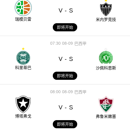
V
S
-
瑞模贝雷
米内罗竞技
即将开始
07:30
08-09
巴西甲
V
S
-
科里蒂巴
沙佩科恩斯
即将开始
08:00
08-09
巴西甲
V
S
-
博塔弗戈
弗鲁米嫩塞
即将开始