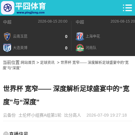
2026-08-15 20:00
2026-08-15 20
中超
中超
0
云南玉昆
上海申花
0
大连英博
河南队
当前位置:
>
>
网站首页
足球资讯
世界杯 宽窄—— 深度解析足球盛宴中的“宽
度”与“深度”
世界杯 宽窄—— 深度解析足球盛宴中的“宽
度”与“深度”
云备份
土伦杯小组赛A组第1轮
比分高人
2026-07-09 19:27:18
直播信号