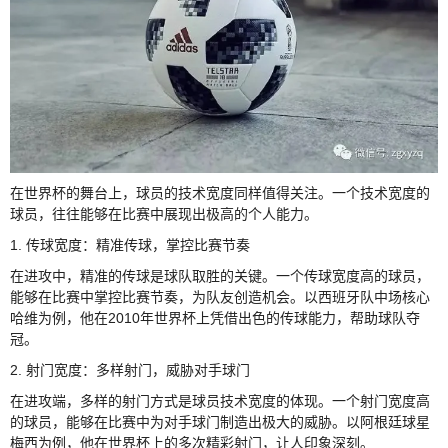
在世界杯的舞台上，球员的技术宽度同样值得关注。一个技术宽度的
球员，往往能够在比赛中展现出极高的个人能力。
1. 传球宽度：精准传球，掌控比赛节奏
在进攻中，精准的传球是球队取胜的关键。一个传球宽度高的球员，
能够在比赛中掌控比赛节奏，为队友创造机会。以西班牙队中场核心
哈维为例，他在2010年世界杯上凭借出色的传球能力，帮助球队夺
冠。
2. 射门宽度：多样射门，威胁对手球门
在进攻端，多样的射门方式是球员技术宽度的体现。一个射门宽度高
的球员，能够在比赛中为对手球门制造出极大的威胁。以阿根廷球星
梅西为例，他在世界杯上的多次精彩射门，让人印象深刻。