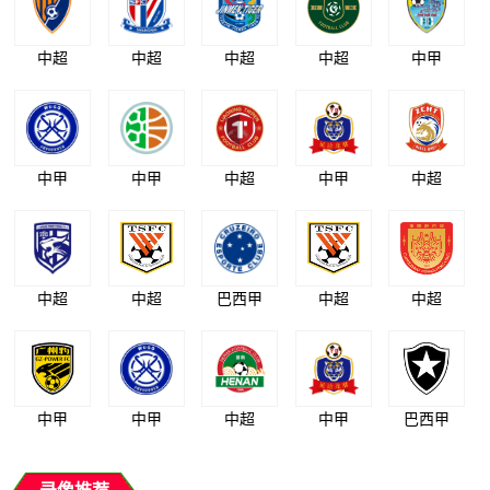
中超
中超
中超
中超
中甲
中甲
中甲
中超
中甲
中超
中超
中超
巴西甲
中超
中超
中甲
中甲
中超
中甲
巴西甲