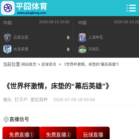
2026-08-15 20:00
2026-08-15 20
中超
中超
0
云南玉昆
上海申花
0
大连英博
河南队
当前位置:
>
>
网站首页
足球资讯
《世界杯激情，床垫的“幕后英雄”》
《世界杯激情，床垫的“幕后英雄”》
猪头
钉子户
爱伦高杯
2026-07-09 18:59:04
直播信号
免费直播①
免费直播②
玩球直播