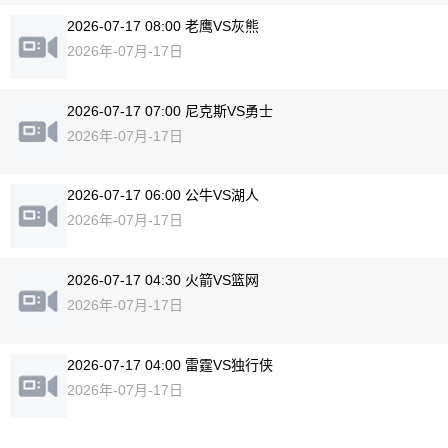
2026-07-17 08:00 老鹰VS灰熊
2026年-07月-17日
2026-07-17 07:00 尼克斯VS勇士
2026年-07月-17日
2026-07-17 06:00 公牛VS湖人
2026年-07月-17日
2026-07-17 04:30 火箭VS篮网
2026年-07月-17日
2026-07-17 04:00 雷霆VS独行侠
2026年-07月-17日