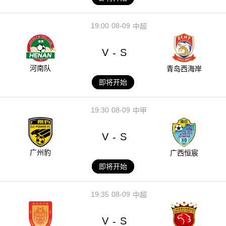
19:00
08-09
中超
V
S
-
河南队
青岛西海岸
即将开始
19:30
08-09
中甲
V
S
-
广州豹
广西恒宸
即将开始
19:35
08-09
中超
V
S
-