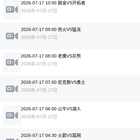
2026-07-17 10:00 掘金VS开拓者
2026年-07月-17日
2026-07-17 09:00 热火VS猛龙
2026年-07月-17日
2026-07-17 08:00 老鹰VS灰熊
2026年-07月-17日
2026-07-17 07:00 尼克斯VS勇士
2026年-07月-17日
2026-07-17 06:00 公牛VS湖人
2026年-07月-17日
2026-07-17 04:30 火箭VS篮网