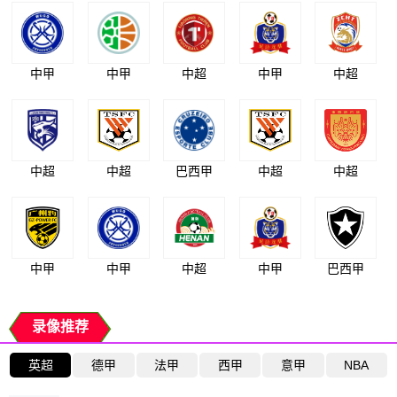
中甲
中甲
中超
中甲
中超
中超
中超
巴西甲
中超
中超
中甲
中甲
中超
中甲
巴西甲
录像推荐
英超
德甲
法甲
西甲
意甲
NBA