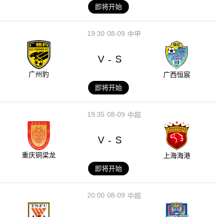
即将开始
19:30
08-09
中甲
V
S
-
广州豹
广西恒宸
即将开始
19:35
08-09
中超
V
S
-
重庆铜梁龙
上海海港
即将开始
20:00
08-09
中超