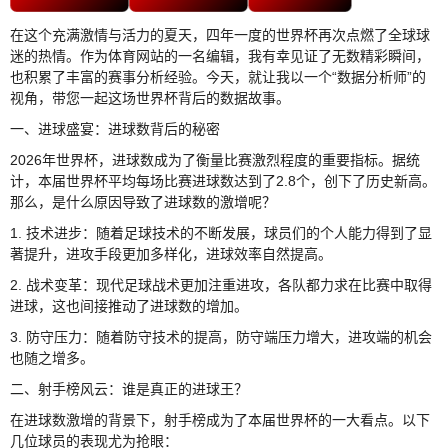
在这个充满激情与活力的夏天，四年一度的世界杯再次点燃了全球球
迷的热情。作为体育网站的一名编辑，我有幸见证了无数精彩瞬间，
也积累了丰富的赛事分析经验。今天，就让我以一个“数据分析师”的
视角，带您一起这场世界杯背后的数据故事。
一、进球盛宴：进球数背后的秘密
2026年世界杯，进球数成为了衡量比赛激烈程度的重要指标。据统
计，本届世界杯平均每场比赛进球数达到了2.8个，创下了历史新高。
那么，是什么原因导致了进球数的激增呢？
1. 技术进步：随着足球技术的不断发展，球员们的个人能力得到了显
著提升，进攻手段更加多样化，进球效率自然提高。
2. 战术变革：现代足球战术更加注重进攻，各队都力求在比赛中取得
进球，这也间接推动了进球数的增加。
3. 防守压力：随着防守技术的提高，防守端压力增大，进攻端的机会
也随之增多。
二、射手榜风云：谁是真正的进球王？
在进球数激增的背景下，射手榜成为了本届世界杯的一大看点。以下
几位球员的表现尤为抢眼：