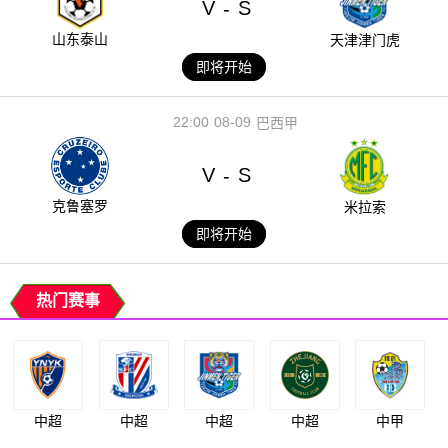
V
S
-
山东泰山
天津津门虎
即将开始
22:00
08-09
巴西甲
V
S
-
克鲁塞罗
米拉索
即将开始
热门赛事
中超
中超
中超
中超
中甲