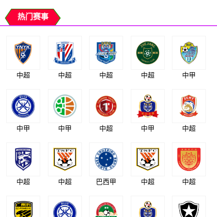
热门赛事
中超
中超
中超
中超
中甲
中甲
中甲
中超
中甲
中超
中超
中超
巴西甲
中超
中超