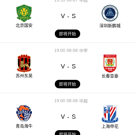
中超
V
S
-
北京国安
深圳新鹏城
即将开始
19:00
08-08
中甲
V
S
-
苏州东吴
长春亚泰
即将开始
19:00
08-08
中超
V
S
-
青岛海牛
上海申花
即将开始