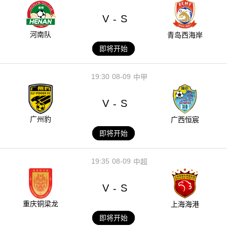
V
S
-
河南队
青岛西海岸
即将开始
19:30
08-09
中甲
V
S
-
广州豹
广西恒宸
即将开始
19:35
08-09
中超
V
S
-
重庆铜梁龙
上海海港
即将开始