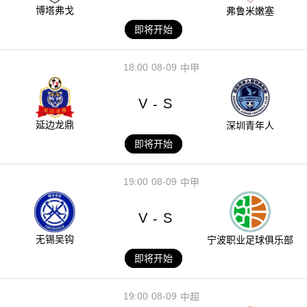
博塔弗戈
弗鲁米嫩塞
即将开始
18:00
08-09
中甲
V
S
-
延边龙鼎
深圳青年人
即将开始
19:00
08-09
中甲
V
S
-
无锡吴钩
宁波职业足球俱乐部
即将开始
19:00
08-09
中超