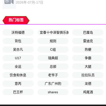
2026年-07月-17日
热门标签
沃特福德
宜春十中泽智俱乐部
巴厘岛
背包
规则
雷迪克
吴亦凡
C组
热梗
U17
瑞典超
争霸
全运
总部
大腿
饮食和休息
老爷子
拉拉队员
意丙
广东广州豹
龙德
巴王杯
shares
鸡尾酒