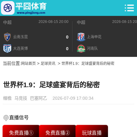
2026-08-15 20:00
2026-08-15 20
中超
中超
0
云南玉昆
上海申花
0
大连英博
河南队
当前位置:
>
>
网站首页
足球资讯
世界杯1.9：足球盛宴背后的秘密
世界杯1.9：足球盛宴背后的秘密
帽檐
马竞技
巴塞阿乙
2026-07-09 17:00:34
直播信号
免费直播①
免费直播②
玩球直播