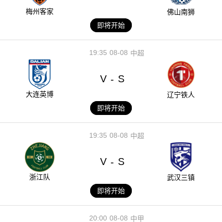
梅州客家
佛山南狮
即将开始
19:35
08-08
中超
V
S
-
大连英博
辽宁铁人
即将开始
19:35
08-08
中超
V
S
-
浙江队
武汉三镇
即将开始
20:00
08-08
中甲