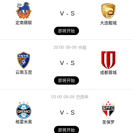
V
S
-
定南赣联
大连鲲城
即将开始
20:00
08-08
中超
V
S
-
云南玉昆
成都蓉城
即将开始
03:00
08-09
巴西甲
V
S
-
格雷米奥
圣保罗
即将开始