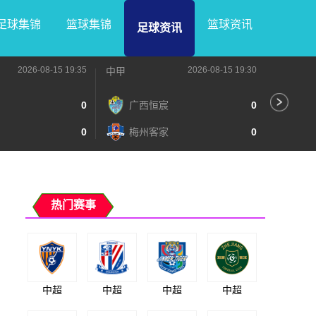
足球集锦
篮球集锦
篮球资讯
足球资讯
2026-08-15 19:35
2026-08-15 19:30
中甲
中甲
0
广西恒宸
0
无
0
梅州客家
0
广
热门赛事
中超
中超
中超
中超