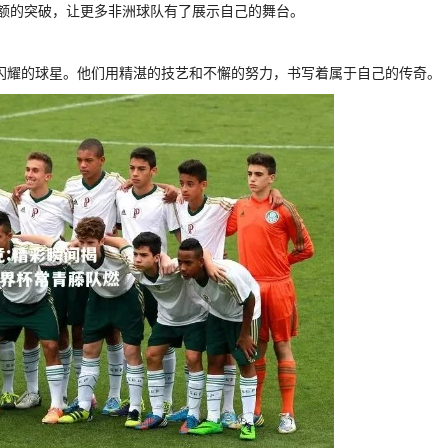
额的突破，让更多非洲球队有了展示自己的舞台。
多闪耀的球星。他们用精湛的技艺和不懈的努力，书写着属于自己的传奇。