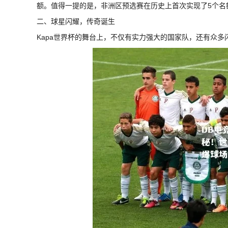
额。值得一提的是，非洲区预选赛在历史上首次实现了5个名
二、球星闪耀，传奇诞生
Kapa世界杯的舞台上，不仅有实力强大的国家队，还有众