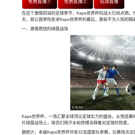
免费直播①
免费直播②
玩球直播
在这个激情四溢的足球季节，Kapa世界杯的战火已经点燃
天，就让我带你走进Kapa世界杯的幕后，那些不为人知的精
一、激情燃烧的绿茵战场
Kapa世界杯，一场汇聚全球顶尖足球实力的盛会。从预选
片绿茵战场上，球员们用汗水和拼搏诠释着对足球的热爱。
据统计，本届Kapa世界杯共有32支国家队参赛，比赛场次