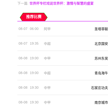
下一篇:
世界杯专栏戏说世界杯：激情与智慧的盛宴
推荐比赛
08-07
06:00
阿甲
圣塔菲联
08-07
19:35
中超
北京国安
08-08
19:00
中甲
苏州东吴
08-08
19:00
中超
青岛海牛
08-08
19:30
中甲
石家庄功夫
08-08
19:30
中甲
南京城市