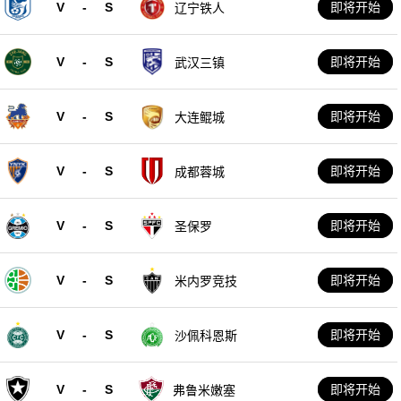
V
-
S
即将开始
辽宁铁人
V
-
S
即将开始
武汉三镇
V
-
S
即将开始
大连鲲城
V
-
S
即将开始
成都蓉城
V
-
S
即将开始
圣保罗
V
-
S
即将开始
米内罗竞技
V
-
S
即将开始
沙佩科恩斯
V
-
S
即将开始
弗鲁米嫩塞