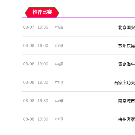
推荐比赛
08-07
19:35
中超
北京国安
08-08
19:00
中甲
苏州东吴
08-08
19:00
中超
青岛海牛
08-08
19:30
中甲
石家庄功夫
08-08
19:30
中甲
南京城市
08-08
19:30
中甲
梅州客家