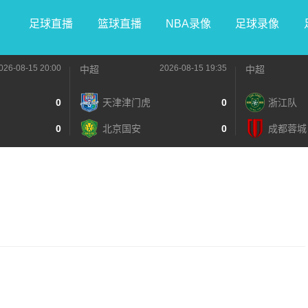
足球直播
篮球直播
NBA录像
足球录像
026-08-15 20:00
2026-08-15 19:35
中超
中超
0
天津津门虎
0
浙江队
0
北京国安
0
成都蓉城