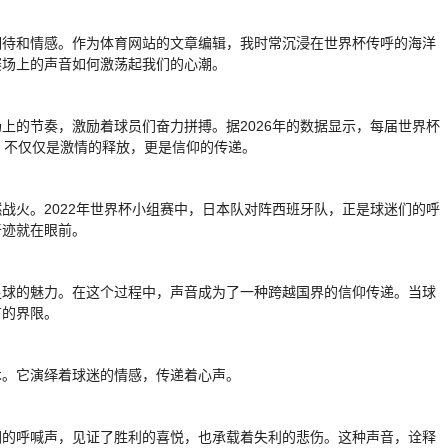
期待和情感。作为体育网站的文章编辑，我时常沉浸在世界杯传呼的海洋
赛场上的声音如何激荡起我们的心潮。
上的节奏，激励着球员们奋力拼搏。据2026年的数据显示，每届世界杯
，不仅仅是激情的释放，更是信仰的传递。
战火。2022年世界杯小组赛中，日本队对阵西班牙队，正是球迷们的呼
奇迹就在眼前。
足球的魅力。在这个过程中，声音成为了一种跨越国界的信仰传递。当球
言的界限。
术。它演绎着球迷的情感，传递着心声。
们的呼喊声，见证了胜利的喜悦，也承载着失利的悲伤。这种声音，诠释