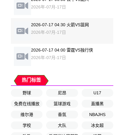
2026年-07月-17日
2026-07-17 04:30 火箭VS篮网
2026年-07月-17日
2026-07-17 04:00 雷霆VS独行侠
2026年-07月-17日
热门标签
野球
尼昂
U17
免费在线播放
篮球游戏
直播黑
维尔港
香氛
NBAJHS
学校
大队
冰女超