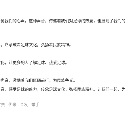
听见我们的心声。这种声音，传递着我们对足球的热爱，也展现了我们的
承。它承载着足球文化，弘扬着民族精神。
文化，让更多的人了解足球、热爱足球。
种声音，激励着我们砥砺前行，为民族争光。
声音，感受足球的魅力，传承足球文化，弘扬民族精神。让我们一起，为
位赛
优米
金发
举手