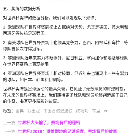
五、奖牌的数据分析
对世界杯奖牌的数据分析，我们可以发现以下规律：
1. 欧洲球队在世界杯奖牌榜上占据绝对优势，尤其是德国、意大利和
西班牙等传统足球强国。
2. 南美球队在世界杯赛场上也颇具竞争力，巴西、阿根廷和乌拉圭等
球队曾多次夺得冠军。
3. 非洲球队近年来实力不断提升，尼日利亚、塞内加尔和埃及等球队
在世界杯赛场上表现抢眼。
4. 亚洲球队在世界杯赛场上相对较弱，但近年来也涌现出一些有潜力
的球队，如日本、韩国和伊朗等。
世界杯奖牌是足球运动的最高荣誉，它见证了无数球员的辉煌时刻。
在未来的世界杯赛场上，我们期待更多球队和球员能够创造属于自己
的传奇，书写更多精彩的故事。
标签
：
金典
沙王冠
中国香港碧波联
终场哨
车型
cr
上一篇:
世界杯大头输了，赛场背后的秘密
下一篇:
世界杯22019：激情燃烧的足球盛宴，赛场背后的故事