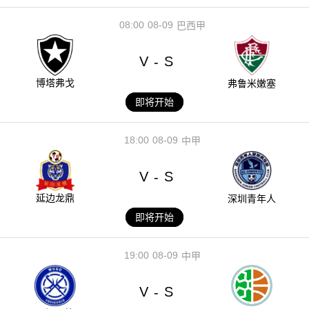
08:00
08-09
巴西甲
V
S
-
博塔弗戈
弗鲁米嫩塞
即将开始
18:00
08-09
中甲
V
S
-
延边龙鼎
深圳青年人
即将开始
19:00
08-09
中甲
V
S
-