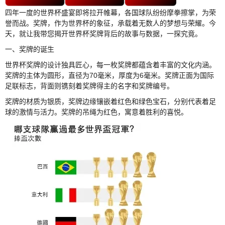
四年一度的世界杯盛宴即将拉开帷幕，各国球队纷纷摩拳擦掌，为荣
誉而战。奖牌，作为世界杯的象征，承载着无数人的梦想与荣耀。今
天，就让我带您揭开世界杯奖牌背后的故事与数据，一探究竟。
一、奖牌的诞生
世界杯奖牌的设计独具匠心，每一枚奖牌都蕴含着丰富的文化内涵。
奖牌的主体为圆形，直径为70毫米，厚度为6毫米。奖牌正面为国际
足联标志，背面则镌刻着奖牌得主的名字和奖牌编号。
奖牌的材质为银质，奖牌边缘镶嵌着红色和绿色宝石，分别代表着足
球的激情与活力。奖牌的吊绳为红色，寓意着胜利的喜悦。