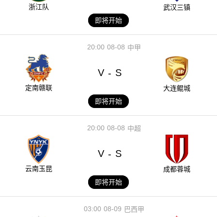
浙江队
武汉三镇
即将开始
20:00
08-08
中甲
V
S
-
定南赣联
大连鲲城
即将开始
20:00
08-08
中超
V
S
-
云南玉昆
成都蓉城
即将开始
03:00
08-09
巴西甲