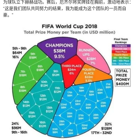
为球队立下赫赫战功。赛后，厄齐尔将奖牌挂在胸前，激动地表示：
“这是我们团队共同努力的结果，我为能成为这个团队的一员而自
豪。”