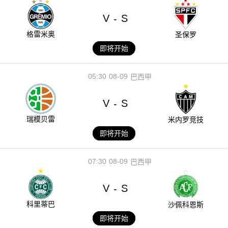
V
S
-
格雷米奥
圣保罗
即将开始
05:30
08-09
巴西甲
V
S
-
瑞模贝雷
米内罗竞技
即将开始
07:30
08-09
巴西甲
V
S
-
科里蒂巴
沙佩科恩斯
即将开始