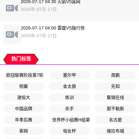
2026-07-17 04:30 火箭VS篮网
2026年-07月-17日
2026-07-17 04:00 雷霆VS独行侠
2026年-07月-17日
热门标签
欧冠联赛阶段第7轮
塞尔甲
周鹏
侧翼
金太狼
先知
港恒大
练训
集锦在线
中国品牌
杀手
那不勒斯
年季后赛
世界杯小组赛H组第2轮
名古屋
客网
匈女杯
维拉布城