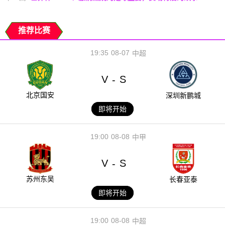
推荐比赛
19:35
08-07
中超
V
S
-
北京国安
深圳新鹏城
即将开始
19:00
08-08
中甲
V
S
-
苏州东吴
长春亚泰
即将开始
19:00
08-08
中超