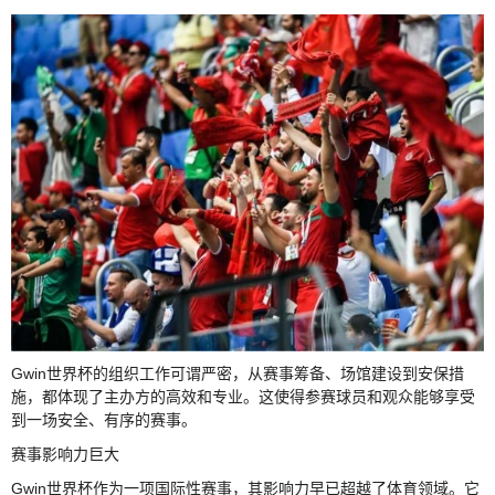
Gwin世界杯的组织工作可谓严密，从赛事筹备、场馆建设到安保措
施，都体现了主办方的高效和专业。这使得参赛球员和观众能够享受
到一场安全、有序的赛事。
赛事影响力巨大
Gwin世界杯作为一项国际性赛事，其影响力早已超越了体育领域。它