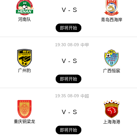
V
S
-
河南队
青岛西海岸
即将开始
19:30
08-09
中甲
V
S
-
广州豹
广西恒宸
即将开始
19:35
08-09
中超
V
S
-
重庆铜梁龙
上海海港
即将开始