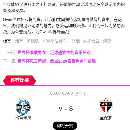
不仅能够促进各国之间的友谊，还能够推动足球运动在全球范围内的
普及和发展。
Gwin世界杯即将到来，让我们共同期待这场激情燃烧的赛事。在这
里，我们将见证足球的魅力，感受运动的狂热。让我们一起为梦想而
战，为荣誉而战，为Gwin世界杯而战！
标签
：
活塞
承德队
NBA季后赛G1
兴起
纳米比亚
海登
上一篇:
世界杯唱歌男女：足球盛宴中的音乐狂欢
下一篇:
世界杯风云再起：盘点2026赛事焦点与前瞻
推荐比赛
03:00
08-09
巴西甲
V
S
-
格雷米奥
圣保罗
即将开始