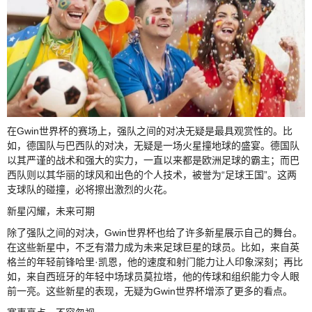
在Gwin世界杯的赛场上，强队之间的对决无疑是最具观赏性的。比
如，德国队与巴西队的对决，无疑是一场火星撞地球的盛宴。德国队
以其严谨的战术和强大的实力，一直以来都是欧洲足球的霸主；而巴
西队则以其华丽的球风和出色的个人技术，被誉为“足球王国”。这两
支球队的碰撞，必将擦出激烈的火花。
新星闪耀，未来可期
除了强队之间的对决，Gwin世界杯也给了许多新星展示自己的舞台。
在这些新星中，不乏有潜力成为未来足球巨星的球员。比如，来自英
格兰的年轻前锋哈里·凯恩，他的速度和射门能力让人印象深刻；再比
如，来自西班牙的年轻中场球员莫拉塔，他的传球和组织能力令人眼
前一亮。这些新星的表现，无疑为Gwin世界杯增添了更多的看点。