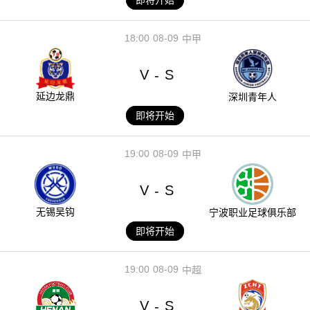
18:00
08-09
中甲
V
S
-
延边龙鼎
深圳青年人
即将开始
19:00
08-09
中甲
V
S
-
无锡吴钩
宁波职业足球俱乐部
即将开始
19:00
08-09
中超
V
S
-