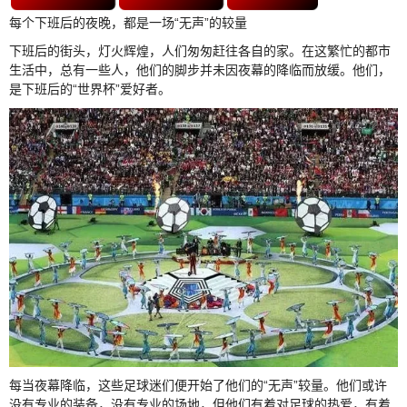
每个下班后的夜晚，都是一场“无声”的较量
下班后的街头，灯火辉煌，人们匆匆赶往各自的家。在这繁忙的都市
生活中，总有一些人，他们的脚步并未因夜幕的降临而放缓。他们，
是下班后的“世界杯”爱好者。
每当夜幕降临，这些足球迷们便开始了他们的“无声”较量。他们或许
没有专业的装备，没有专业的场地，但他们有着对足球的热爱，有着