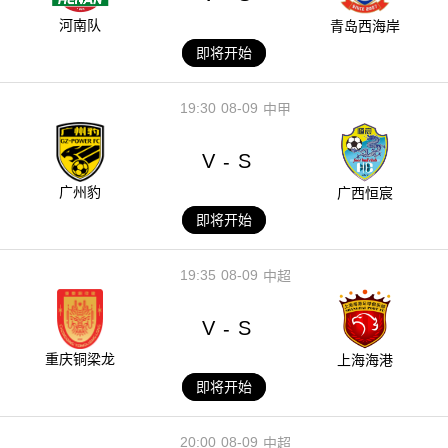
河南队
青岛西海岸
即将开始
19:30
08-09
中甲
V
S
-
广州豹
广西恒宸
即将开始
19:35
08-09
中超
V
S
-
重庆铜梁龙
上海海港
即将开始
20:00
08-09
中超