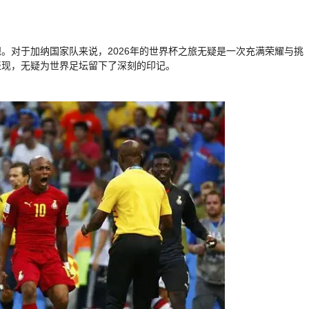
。对于加纳国家队来说，2026年的世界杯之旅无疑是一次充满荣耀与挑
表现，无疑为世界足坛留下了深刻的印记。