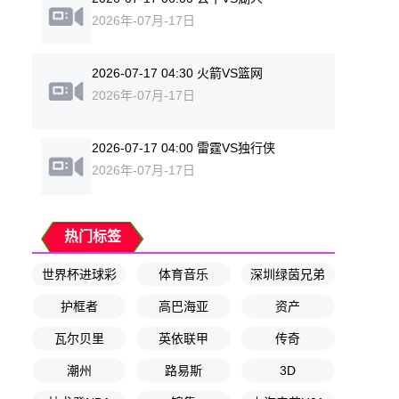
2026年-07月-17日
2026-07-17 04:30 火箭VS篮网
2026年-07月-17日
2026-07-17 04:00 雷霆VS独行侠
2026年-07月-17日
热门标签
世界杯进球彩
体育音乐
深圳绿茵兄弟
护框者
高巴海亚
资产
瓦尔贝里
英依联甲
传奇
潮州
路易斯
3D