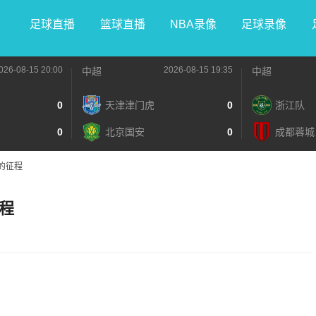
足球直播
篮球直播
NBA录像
足球录像
026-08-15 20:00
2026-08-15 19:35
中超
中超
0
天津津门虎
0
浙江队
0
北京国安
0
成都蓉城
的征程
程