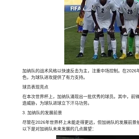
加纳队的战术风格以快速反击为主，注重中场控制。在2026
色，为球队进攻提供了有力支持。
球员表现亮点
在本次世界杯上，加纳队涌现出一批优秀的球员。其中，前锋
造威胁，为球队进球立下汗马功劳。
3. 加纳队的发展前景
尽管在2026年世界杯上未能走得更远，但加纳队的发展前
以下是对加纳队未来发展的几点展望：