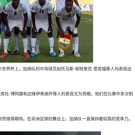
年世界杯上，加纳队的中场球员如托马斯·帕特里克·恩库福等人均表现出
库杜·博阿滕和边锋伊希纳乔等人的表现尤为亮眼。他们在比赛中多次制
景依然值得期待。在非洲足球的舞台上，加纳队一直保持着较高的竞争力。