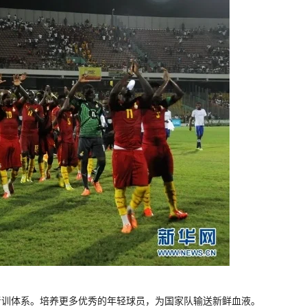
青训体系。培养更多优秀的年轻球员，为国家队输送新鲜血液。