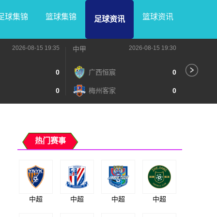
足球集锦
篮球集锦
篮球资讯
足球资讯
2026-08-15 19:35
2026-08-15 19:30
中甲
中甲
0
广西恒宸
0
无
0
梅州客家
0
广
热门赛事
中超
中超
中超
中超