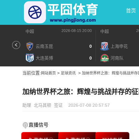
首页
2026-08-15 20:00
2
中超
中超
云南玉昆
0
上海申花
大连英博
0
河南队
当前位置:
>
>
网站首页
足球资讯
加纳世界杯之旅：辉煌与挑战并存
加纳世界杯之旅：辉煌与挑战并存的征
助理
北马其顿
签证
2026-07-08 20:57:57
直播信号