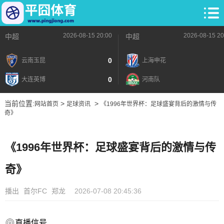
2026-08-15 20:00
2026-08-15 20
中超
中超
0
云南玉昆
上海申花
0
大连英博
河南队
当前位置:
>
>
网站首页
足球资讯
《1996年世界杯：足球盛宴背后的激情与传
奇》
《1996年世界杯：足球盛宴背后的激情与传
奇》
播出
首尔FC
郑龙
2026-07-08 20:45:36
直播信号