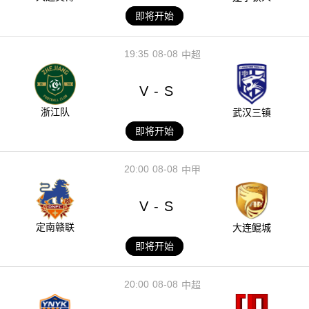
即将开始
19:35
08-08
中超
V
S
-
浙江队
武汉三镇
即将开始
20:00
08-08
中甲
V
S
-
定南赣联
大连鲲城
即将开始
20:00
08-08
中超