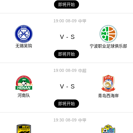
即将开始
19:00
08-09
中甲
V
S
-
无锡吴钩
宁波职业足球俱乐部
即将开始
19:00
08-09
中超
V
S
-
河南队
青岛西海岸
即将开始
19:30
08-09
中甲