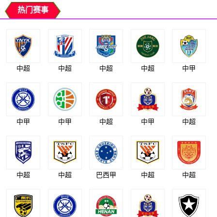
热门赛事
中超
中超
中超
中超
中甲
中甲
中甲
中超
中甲
中超
中超
中超
巴西甲
中超
中超