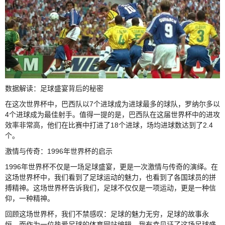
数据解读：足球盛宴背后的秘密
在这次世界杯中，巴西队以7个进球成为进球最多的球队，罗纳尔多以
4个进球成为最佳射手。值得一提的是，巴西队在这届世界杯中的进攻
效率非常高，他们在比赛中打进了18个进球，场均进球数达到了2.4
个。
激情与传奇：1996年世界杯的启示
1996年世界杯不仅是一场足球盛宴，更是一次激情与传奇的演绎。在
这场世界杯中，我们看到了足球运动的魅力，也看到了各国球员的拼
搏精神。这场世界杯告诉我们，足球不仅仅是一项运动，更是一种信
仰，一种精神。
回顾这场世界杯，我们不禁感叹：足球的魅力无穷，足球的故事永
恒。而作为一位热爱足球的体育网站编辑，我有幸见证了这场足球盛