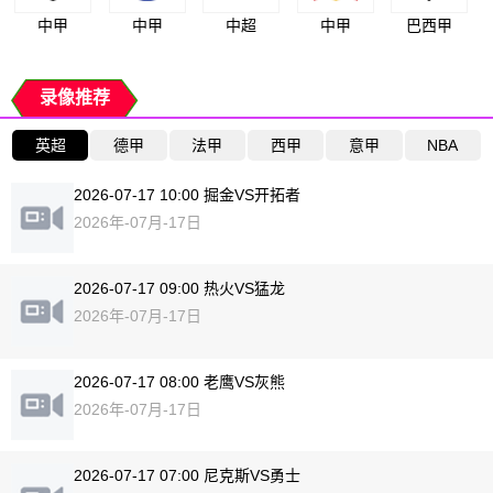
中甲
中甲
中超
中甲
巴西甲
录像推荐
英超
德甲
法甲
西甲
意甲
NBA
2026-07-17 10:00 掘金VS开拓者
2026年-07月-17日
2026-07-17 09:00 热火VS猛龙
2026年-07月-17日
2026-07-17 08:00 老鹰VS灰熊
2026年-07月-17日
2026-07-17 07:00 尼克斯VS勇士