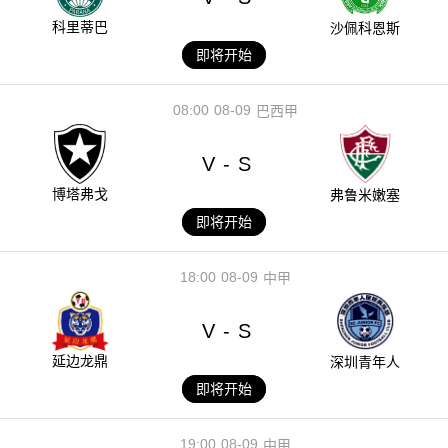
科里蒂巴
沙佩科恩斯
即将开始
08:00
08-09
巴西甲
V
S
-
博塔弗戈
弗鲁米嫩塞
即将开始
18:00
08-09
中甲
V
S
-
延边龙鼎
深圳青年人
即将开始
19:00
08-09
中甲