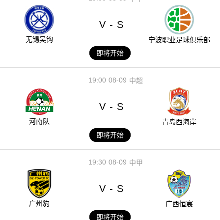
V
S
-
无锡吴钩
宁波职业足球俱乐部
即将开始
19:00
08-09
中超
V
S
-
河南队
青岛西海岸
即将开始
19:30
08-09
中甲
V
S
-
广州豹
广西恒宸
即将开始