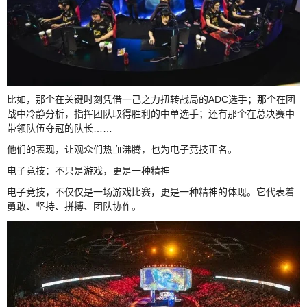
比如，那个在关键时刻凭借一己之力扭转战局的ADC选手；那个在团
战中冷静分析，指挥团队取得胜利的中单选手；还有那个在总决赛中
带领队伍夺冠的队长……
他们的表现，让观众们热血沸腾，也为电子竞技正名。
电子竞技：不只是游戏，更是一种精神
电子竞技，不仅仅是一场游戏比赛，更是一种精神的体现。它代表着
勇敢、坚持、拼搏、团队协作。