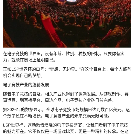
在电子竞技的世界里，没有年龄、性别、种族的限制。只要你有实
力，就能在赛场上证明自己。
正如LSP世界杯的口号：“梦想，无边界。”在这个舞台上，每个人都有
机会实现自己的梦想。
电子竞技产业的蓬勃发展
随着电子竞技的普及，相关产业也得到了蓬勃发展。从游戏制作、赛
事运营，到直播平台、周边产品，电子竞技产业链日益完善。
据2026年的数据显示，全球电子竞技市场规模已达到数百亿美元。这
个数字还在不断增长，电子竞技产业的未来充满无限可能。
LSP世界杯，这场激情燃烧的电子竞技盛宴，让我们看到了电子竞技
的魅力所在。它不仅仅是一场游戏比赛，更是一种精神的传承。在这