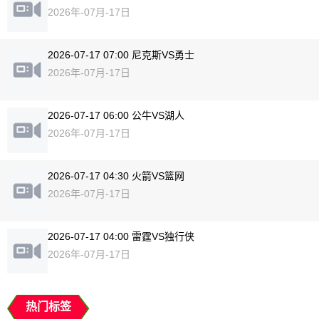
2026年-07月-17日
2026-07-17 07:00 尼克斯VS勇士
2026年-07月-17日
2026-07-17 06:00 公牛VS湖人
2026年-07月-17日
2026-07-17 04:30 火箭VS篮网
2026年-07月-17日
2026-07-17 04:00 雷霆VS独行侠
2026年-07月-17日
热门标签