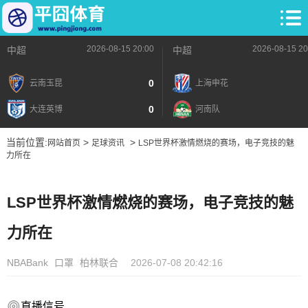
2026-08-15 20:00
2026-08-15 20
中超
中超
0
云南玉昆
上海申花
0
大连英博
河南队
当前位置:
>
>
网站首页
足球资讯
LSP世界杯激情燃烧的赛场，电子竞技的魅
力所在
LSP世界杯激情燃烧的赛场，电子竞技的魅
力所在
NBABank
口罩
柏林联合
2026-07-08 20:42:16
直播信号