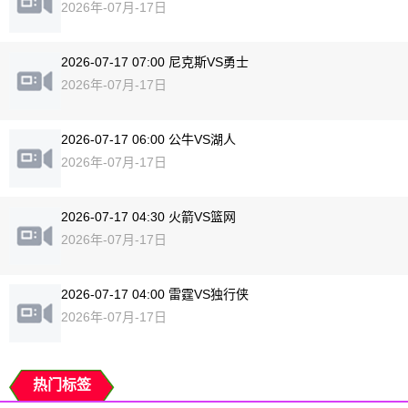
2026年-07月-17日
2026-07-17 07:00 尼克斯VS勇士
2026年-07月-17日
2026-07-17 06:00 公牛VS湖人
2026年-07月-17日
2026-07-17 04:30 火箭VS篮网
2026年-07月-17日
2026-07-17 04:00 雷霆VS独行侠
2026年-07月-17日
热门标签