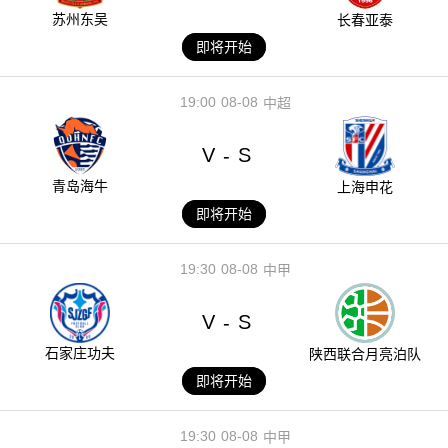
苏州东吴
长春亚泰
即将开始
19:00
08-08
中超
V
S
-
青岛海牛
上海申花
即将开始
19:30
08-08
中甲
V
S
-
石家庄功夫
陕西联合月亮泊队
即将开始
19:30
08-08
中甲