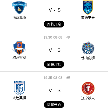
V
S
-
南京城市
南通支云
即将开始
19:30
08-08
中甲
V
S
-
梅州客家
佛山南狮
即将开始
19:35
08-08
中超
V
S
-
大连英博
辽宁铁人
即将开始