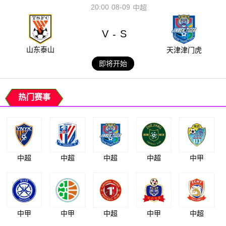
20:00
08-09
中超
V
S
-
山东泰山
天津津门虎
即将开始
热门赛事
中超
中超
中超
中超
中甲
中甲
中甲
中超
中甲
中超