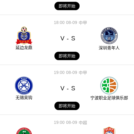
即将开始
18:00
08-09
中甲
V
S
-
延边龙鼎
深圳青年人
即将开始
19:00
08-09
中甲
V
S
-
无锡吴钩
宁波职业足球俱乐部
即将开始
19:00
08-09
中超