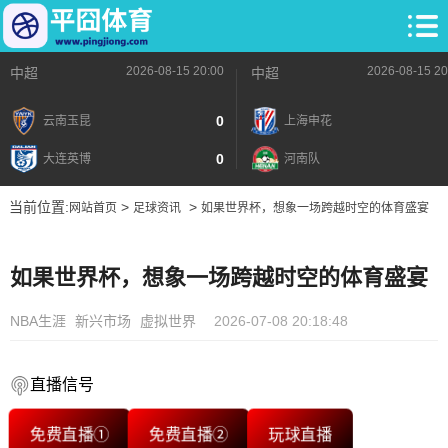
2026-08-15 20:00
2026-08-15 20
中超
中超
0
云南玉昆
上海申花
0
大连英博
河南队
当前位置:
>
>
网站首页
足球资讯
如果世界杯，想象一场跨越时空的体育盛宴
如果世界杯，想象一场跨越时空的体育盛宴
NBA生涯
新兴市场
虚拟世界
2026-07-08 20:18:48
直播信号
免费直播①
免费直播②
玩球直播