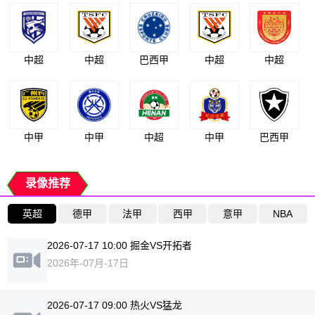
中超
中超
巴西甲
中超
中超
中甲
中甲
中超
中甲
巴西甲
录像推荐
英超
德甲
法甲
西甲
意甲
NBA
2026-07-17 10:00 掘金VS开拓者
2026年-07月-17日
2026-07-17 09:00 热火VS猛龙