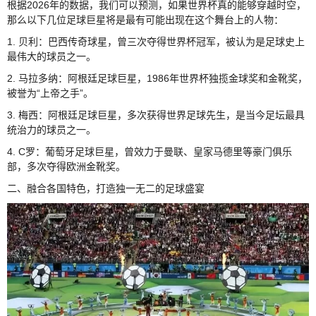
根据2026年的数据，我们可以预测，如果世界杯真的能够穿越时空，
那么以下几位足球巨星将是最有可能出现在这个舞台上的人物：
1. 贝利：巴西传奇球星，曾三次夺得世界杯冠军，被认为是足球史上
最伟大的球员之一。
2. 马拉多纳：阿根廷足球巨星，1986年世界杯独揽金球奖和金靴奖，
被誉为“上帝之手”。
3. 梅西：阿根廷足球巨星，多次获得世界足球先生，是当今足坛最具
统治力的球员之一。
4. C罗：葡萄牙足球巨星，曾效力于曼联、皇家马德里等豪门俱乐
部，多次夺得欧洲金靴奖。
二、融合各国特色，打造独一无二的足球盛宴