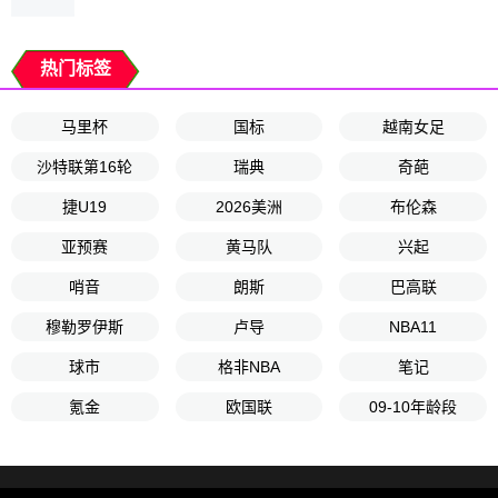
热门标签
马里杯
国标
越南女足
沙特联第16轮
瑞典
奇葩
捷U19
2026美洲
布伦森
亚预赛
黄马队
兴起
哨音
朗斯
巴高联
穆勒罗伊斯
卢导
NBA11
球市
格非NBA
笔记
氪金
欧国联
09-10年龄段