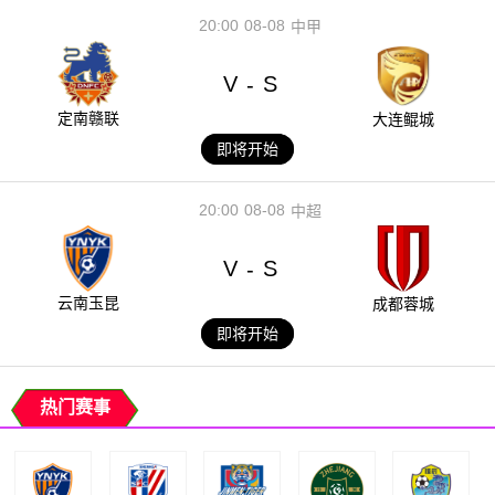
20:00
08-08
中甲
V
S
-
定南赣联
大连鲲城
即将开始
20:00
08-08
中超
V
S
-
云南玉昆
成都蓉城
即将开始
热门赛事