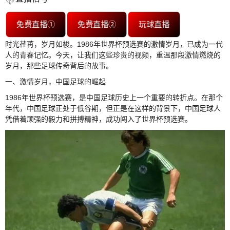
免费直播①
免费直播②
玩球直播
时光荏苒，岁月如梭。1986年世界杯预选赛的激情岁月，已成为一代
人的青春记忆。今天，让我们这些珍贵的视频，重温那段激情燃烧的
岁月，那些足球传奇背后的故事。
一、激情岁月，中国足球的崛起
1986年世界杯预选赛，是中国足球历史上一个重要的转折点。在那个
年代，中国足球正处于低谷期，但正是在这样的背景下，中国足球人
凭借着顽强的毅力和拼搏精神，成功闯入了世界杯预选赛。