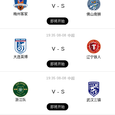
V
S
-
梅州客家
佛山南狮
即将开始
19:35
08-08
中超
V
S
-
大连英博
辽宁铁人
即将开始
19:35
08-08
中超
V
S
-
浙江队
武汉三镇
即将开始