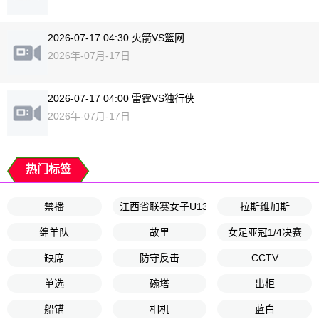
2026-07-17 04:30 火箭VS篮网
2026年-07月-17日
2026-07-17 04:00 雷霆VS独行侠
2026年-07月-17日
热门标签
禁播
江西省联赛女子U13
拉斯维加斯
绵羊队
故里
女足亚冠1/4决赛
缺席
防守反击
CCTV
单选
碗塔
出柜
船锚
相机
蓝白