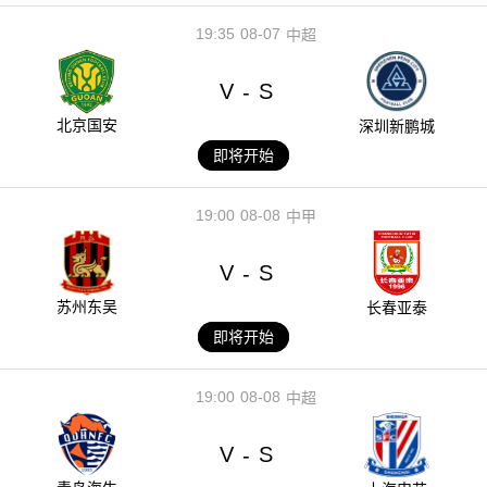
19:35
08-07
中超
V
S
-
北京国安
深圳新鹏城
即将开始
19:00
08-08
中甲
V
S
-
苏州东吴
长春亚泰
即将开始
19:00
08-08
中超
V
S
-