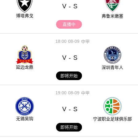
V
S
-
博塔弗戈
弗鲁米嫩塞
直播中
18:00
08-09
中甲
V
S
-
延边龙鼎
深圳青年人
即将开始
19:00
08-09
中甲
V
S
-
无锡吴钩
宁波职业足球俱乐部
即将开始