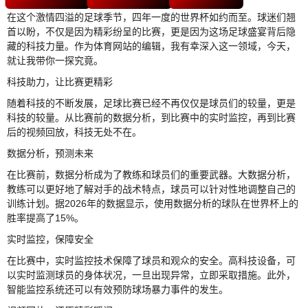
在这个激情四溢的足球季节，四年一度的世界杯如约而至。球迷们翘
首以盼，不仅是因为精彩纷呈的比赛，更是因为这场足球盛宴背后隐
藏的科技力量。作为体育网站的编辑，我有幸深入这一领域，今天，
就让我带你一探究竟。
科技助力，让比赛更精彩
随着科技的不断发展，足球比赛已经不再仅仅是球员们的较量，更是
科技的较量。从比赛前的数据分析，到比赛中的实时监控，再到比赛
后的视频回放，科技无处不在。
数据分析，预测未来
在比赛前，数据分析成为了教练和球员们的重要武器。大数据分析，
教练可以更好地了解对手的战术特点，球员可以针对性地调整自己的
训练计划。据2026年的数据显示，使用数据分析的球队在世界杯上的
胜率提高了15%。
实时监控，保障安全
在比赛中，实时监控技术保障了球员和观众的安全。高科技设备，可
以实时监测球员的身体状况，一旦出现异常，立即采取措施。此外，
智能监控系统还可以有效预防球场暴力事件的发生。