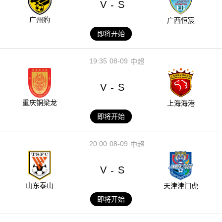
V
S
-
广州豹
广西恒宸
即将开始
19:35
08-09
中超
V
S
-
重庆铜梁龙
上海海港
即将开始
20:00
08-09
中超
V
S
-
山东泰山
天津津门虎
即将开始