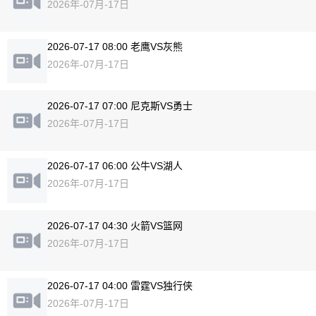
2026年-07月-17日
2026-07-17 08:00 老鹰VS灰熊
2026年-07月-17日
2026-07-17 07:00 尼克斯VS勇士
2026年-07月-17日
2026-07-17 06:00 公牛VS湖人
2026年-07月-17日
2026-07-17 04:30 火箭VS篮网
2026年-07月-17日
2026-07-17 04:00 雷霆VS独行侠
2026年-07月-17日