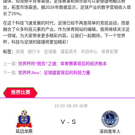
媒体、短视频平台等渠道，足球赛事和俱乐部可以更便捷地触达粉
丝，拓宽市场渠道。据2026年数据显示，足球产业的数字营销收入增
长了25%。
在这个科技飞速发展的时代，足球已经不再是简单的竞技运动，而是
融合了众多科技元素的产业。作为体育网站的编辑，我将继续关注这
一领域，为大家带来更多精彩内容。让我们一起期待，下一个世界
杯，科技与足球的碰撞将更加精彩！
标签
：
吴倩
银行卡
足球最
灌篮高手
丰田中心
体育彩票
上一篇:
世界杯的“税负”之谜：体育赛事背后的经济账本
下一篇:
世界杯Jinv：足球盛宴背后的科技力量
推荐比赛
18:00
08-09
中甲
V
S
-
延边龙鼎
深圳青年人