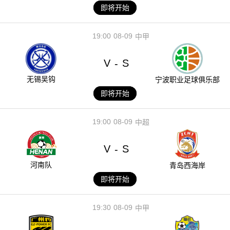
即将开始
19:00
08-09
中甲
V
S
-
无锡吴钩
宁波职业足球俱乐部
即将开始
19:00
08-09
中超
V
S
-
河南队
青岛西海岸
即将开始
19:30
08-09
中甲