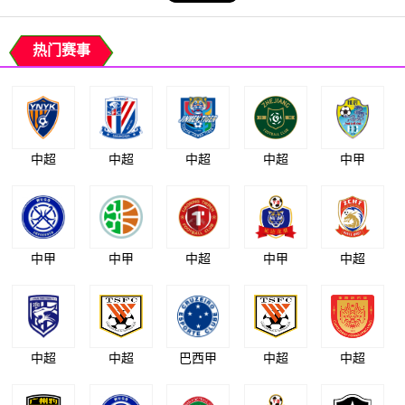
热门赛事
中超
中超
中超
中超
中甲
中甲
中甲
中超
中甲
中超
中超
中超
巴西甲
中超
中超