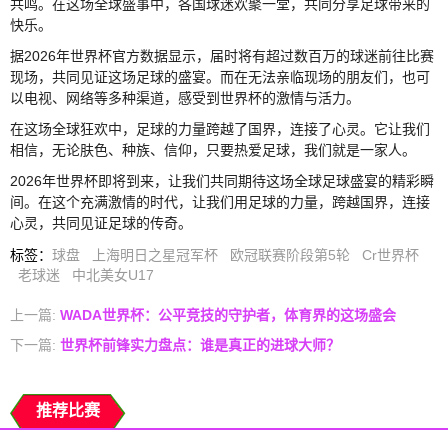
共鸣。在这场全球盛事中，各国球迷欢聚一堂，共同分享足球带来的
快乐。
据2026年世界杯官方数据显示，届时将有超过数百万的球迷前往比赛
现场，共同见证这场足球的盛宴。而在无法亲临现场的朋友们，也可
以电视、网络等多种渠道，感受到世界杯的激情与活力。
在这场全球狂欢中，足球的力量跨越了国界，连接了心灵。它让我们
相信，无论肤色、种族、信仰，只要热爱足球，我们就是一家人。
2026年世界杯即将到来，让我们共同期待这场全球足球盛宴的精彩瞬
间。在这个充满激情的时代，让我们用足球的力量，跨越国界，连接
心灵，共同见证足球的传奇。
标签
：
球盘
上海明日之星冠军杯
欧冠联赛阶段第5轮
Cr世界杯
老球迷
中北美女U17
上一篇:
WADA世界杯：公平竞技的守护者，体育界的这场盛会
下一篇:
世界杯前锋实力盘点：谁是真正的进球大师？
推荐比赛