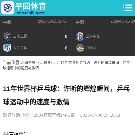
2026-08-15 20:00
2026-08-15 20
中超
中超
0
云南玉昆
上海申花
0
大连英博
河南队
当前位置:
>
>
网站首页
足球资讯
11年世界杯乒乓球：许昕的辉煌瞬间，乒乓
球运动中的速度与激情
11年世界杯乒乓球：许昕的辉煌瞬间，乒乓
球运动中的速度与激情
跨界联动
越位
2034杯冠军组1/4决赛
2026-07-08 19:10:51
直播信号