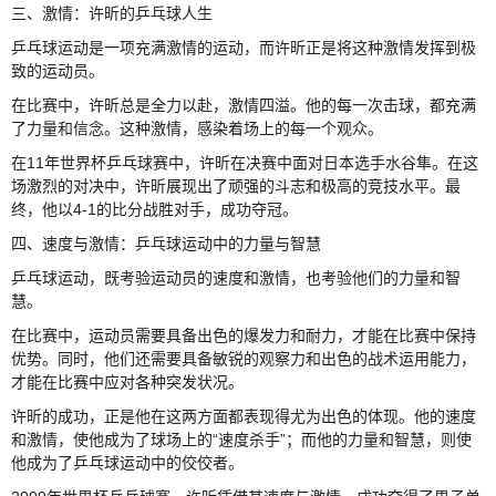
三、激情：许昕的乒乓球人生
乒乓球运动是一项充满激情的运动，而许昕正是将这种激情发挥到极
致的运动员。
在比赛中，许昕总是全力以赴，激情四溢。他的每一次击球，都充满
了力量和信念。这种激情，感染着场上的每一个观众。
在11年世界杯乒乓球赛中，许昕在决赛中面对日本选手水谷隼。在这
场激烈的对决中，许昕展现出了顽强的斗志和极高的竞技水平。最
终，他以4-1的比分战胜对手，成功夺冠。
四、速度与激情：乒乓球运动中的力量与智慧
乒乓球运动，既考验运动员的速度和激情，也考验他们的力量和智
慧。
在比赛中，运动员需要具备出色的爆发力和耐力，才能在比赛中保持
优势。同时，他们还需要具备敏锐的观察力和出色的战术运用能力，
才能在比赛中应对各种突发状况。
许昕的成功，正是他在这两方面都表现得尤为出色的体现。他的速度
和激情，使他成为了球场上的“速度杀手”；而他的力量和智慧，则使
他成为了乒乓球运动中的佼佼者。