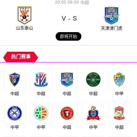
20:00
08-09
中超
V
S
-
山东泰山
天津津门虎
即将开始
热门赛事
中超
中超
中超
中超
中甲
中甲
中甲
中超
中甲
中超