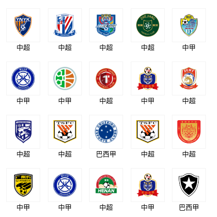
中超
中超
中超
中超
中甲
中甲
中甲
中超
中甲
中超
中超
中超
巴西甲
中超
中超
中甲
中甲
中超
中甲
巴西甲