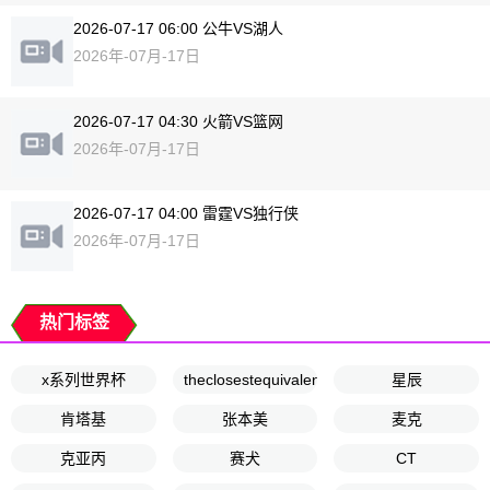
2026-07-17 06:00 公牛VS湖人
2026年-07月-17日
2026-07-17 04:30 火箭VS篮网
2026年-07月-17日
2026-07-17 04:00 雷霆VS独行侠
2026年-07月-17日
热门标签
x系列世界杯
theclosestequivalentsto
星辰
肯塔基
张本美
麦克
克亚丙
赛犬
CT