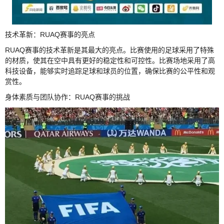
技术革新：RUAQ赛事的亮点
RUAQ赛事的技术革新是其最大的亮点。比赛使用的足球采用了特殊
的材质，使其在空中具有更好的稳定性和可控性。比赛场地采用了高
科技设备，能够实时追踪足球和球员的位置，确保比赛的公平性和观
赏性。
身体素质与团队协作：RUAQ赛事的挑战