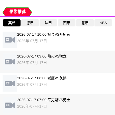
录像推荐
英超
德甲
法甲
西甲
意甲
NBA
2026-07-17 10:00 掘金VS开拓者
2026年-07月-17日
2026-07-17 09:00 热火VS猛龙
2026年-07月-17日
2026-07-17 08:00 老鹰VS灰熊
2026年-07月-17日
2026-07-17 07:00 尼克斯VS勇士
2026年-07月-17日