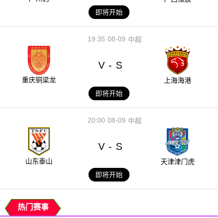
即将开始
19:35
08-09
中超
V
S
-
重庆铜梁龙
上海海港
即将开始
20:00
08-09
中超
V
S
-
山东泰山
天津津门虎
即将开始
热门赛事