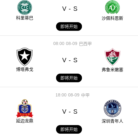
V
S
-
科里蒂巴
沙佩科恩斯
即将开始
08:00
08-09
巴西甲
V
S
-
博塔弗戈
弗鲁米嫩塞
即将开始
18:00
08-09
中甲
V
S
-
延边龙鼎
深圳青年人
即将开始