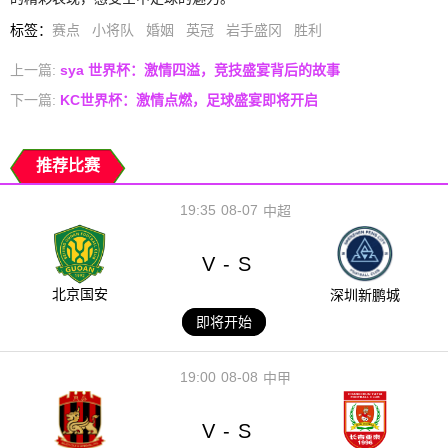
标签
：
赛点
小将队
婚姻
英冠
岩手盛冈
胜利
上一篇:
sya 世界杯：激情四溢，竞技盛宴背后的故事
下一篇:
KC世界杯：激情点燃，足球盛宴即将开启
推荐比赛
19:35
08-07
中超
V
S
-
北京国安
深圳新鹏城
即将开始
19:00
08-08
中甲
V
S
-