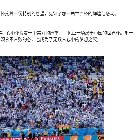
，怀揣着一份特别的愿望，见证了那一届世界杯的辉煌与感动。
少年，心中怀揣着一个美好的愿望——见证一场属于中国的世界杯。那一
那颗永不言败的心，也成为了无数人心中的梦想之翼。