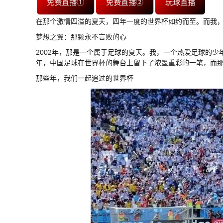
免费直播①
免费直播②
玩球直播
在那个激情四溢的夏天，四年一度的世界杯如约而至。而我
梦想之翼：那颗永不言败的心
2002年，那是一个属于足球的夏天。我，一个热爱足球的
年，中国足球在世界杯的舞台上留下了浓墨重彩的一笔，而
那些年，我们一起追过的世界杯