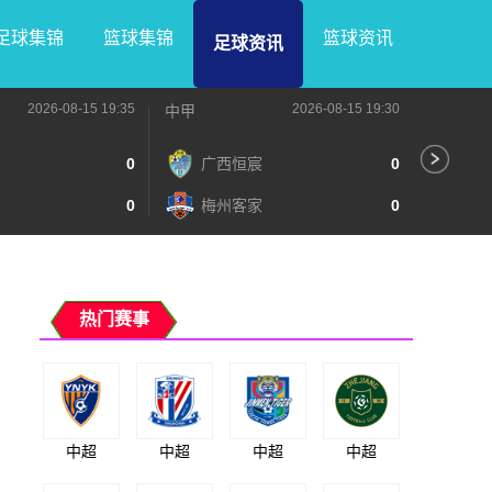
足球集锦
篮球集锦
篮球资讯
足球资讯
2026-08-15 19:35
2026-08-15 19:30
中甲
中甲
0
广西恒宸
0
无
0
梅州客家
0
广
热门赛事
中超
中超
中超
中超