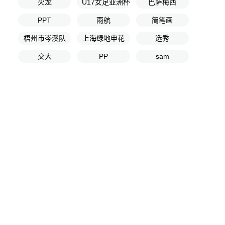
火龙
U17女足亚洲杯决赛
巴萨梅西
PPT
雨航
简笔画
梧州市岑溪队
上海绿地申花
选秀
交大
PP
sam