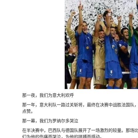
那一夜，我们为意大利欢呼
那一年，意大利队一路过关斩将，最终在决赛中战胜法国队
点赞。
那一幕，我们为罗纳尔多哭泣
在半决赛中，巴西队与德国队展开了一场激烈的较量。那场
们为他的伤痛而哭泣，为他的拼搏而感动。