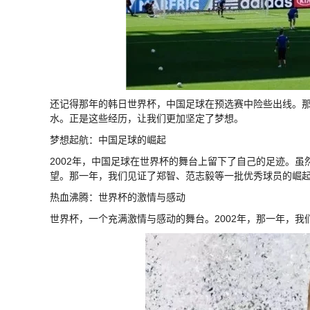
还记得那年的韩日世界杯，中国足球在预选赛中险些出线。
水。正是这些经历，让我们更加坚定了梦想。
梦想起航：中国足球的崛起
2002年，中国足球在世界杯的舞台上留下了自己的足迹。
望。那一年，我们见证了郑智、范志毅等一批优秀球员的崛
热血沸腾：世界杯的激情与感动
世界杯，一个充满激情与感动的舞台。2002年，那一年，我