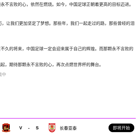
颗永不言败的心，依然在燃烧。如今，中国足球正朝着更高的目标迈进。
经历，让我们更加坚定了梦想。那些年，我们一起走过的路，那些曾经的泪
在不久的将来，中国足球一定会迎来属于自己的辉煌。而那颗永不言败的
崛起，期待那颗永不言败的心，再次点燃世界杯的舞台。
战中
V
-
S
即将开始
长春亚泰