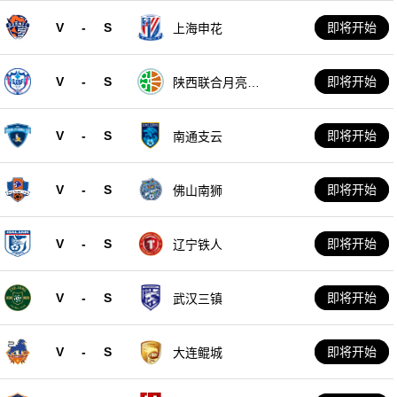
V
-
S
即将开始
上海申花
V
-
S
即将开始
陕西联合月亮泊
队
V
-
S
即将开始
南通支云
V
-
S
即将开始
佛山南狮
V
-
S
即将开始
辽宁铁人
V
-
S
即将开始
武汉三镇
V
-
S
即将开始
大连鲲城