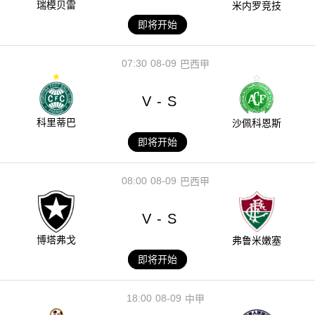
瑞模贝雷
米内罗竞技
即将开始
07:30
08-09
巴西甲
V
S
-
科里蒂巴
沙佩科恩斯
即将开始
08:00
08-09
巴西甲
V
S
-
博塔弗戈
弗鲁米嫩塞
即将开始
18:00
08-09
中甲