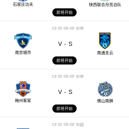
石家庄功夫
陕西联合月亮泊队
即将开始
19:30
08-08
中甲
V
S
-
南京城市
南通支云
即将开始
19:30
08-08
中甲
V
S
-
梅州客家
佛山南狮
即将开始
19:35
08-08
中超