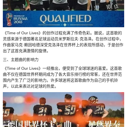
《Time of Our Lives》的创作过程充满了传奇色彩。据说，这首歌的
灵感来源于德国著名足球运动员米罗斯拉夫·克洛泽。在创作过程中，
作曲家马克·赖因哈德深受克洛泽在世界杯上的表现所感动，于是创作
出了这首充满激情的旋律。
三、主题曲的影响力
《Time of Our Lives》一经推出，便受到了全球球迷的喜爱。这首歌
曲不仅在德国世界杯期间成为了各大音乐排行榜的常客，还在世界范
围内产生了广泛的影响力。许多球迷将这首歌曲作为自己的手机铃
声，以此来表达对足球的热爱。