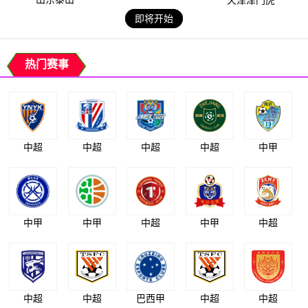
天津津门虎
即将开始
热门赛事
中超
中超
中超
中超
中甲
中甲
中甲
中超
中甲
中超
中超
中超
巴西甲
中超
中超