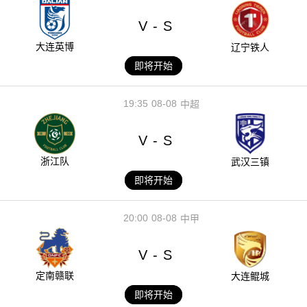
V
S
-
大连英博
辽宁铁人
即将开始
19:35
08-08
中超
V
S
-
浙江队
武汉三镇
即将开始
20:00
08-08
中甲
V
S
-
定南赣联
大连鲲城
即将开始