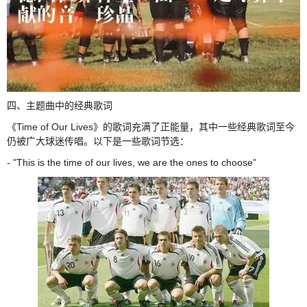
四、主题曲中的经典歌词
《Time of Our Lives》的歌词充满了正能量，其中一些经典歌词至今
仍被广大球迷传唱。以下是一些歌词节选：
- "This is the time of our lives, we are the ones to choose"