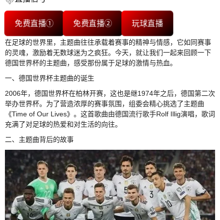
免费直播①
免费直播②
玩球直播
在足球的世界里，主题曲往往承载着赛事的精神与情感，它如同赛事
的灵魂，激励着无数球迷为之疯狂。今天，就让我们一起来回顾一下
德国世界杯的主题曲，感受那份属于足球的激情与热血。
一、德国世界杯主题曲的诞生
2006年，德国世界杯在柏林开赛，这也是继1974年之后，德国第二次
举办世界杯。为了营造浓厚的赛事氛围，组委会精心挑选了主题曲
《Time of Our Lives》。这首歌曲由德国流行歌手Rolf Illig演唱，歌词
充满了对足球的热爱和对生活的向往。
二、主题曲背后的故事