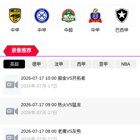
中甲
中甲
中超
中甲
巴西甲
录像推荐
英超
德甲
法甲
西甲
意甲
NBA
2026-07-17 10:00 掘金VS开拓者
2026年-07月-17日
2026-07-17 09:00 热火VS猛龙
2026年-07月-17日
2026-07-17 08:00 老鹰VS灰熊
2026年-07月-17日