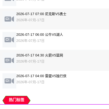
2026-07-17 07:00 尼克斯VS勇士
2026年-07月-17日
2026-07-17 06:00 公牛VS湖人
2026年-07月-17日
2026-07-17 04:30 火箭VS篮网
2026年-07月-17日
2026-07-17 04:00 雷霆VS独行侠
2026年-07月-17日
热门标签