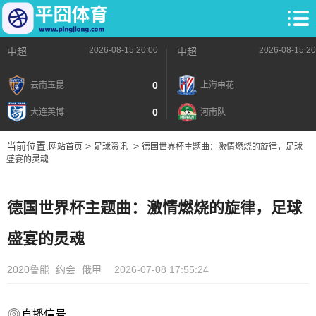
2026-08-15 20:00
2026-08-15 20
中超
中超
0
云南玉昆
上海申花
0
大连英博
河南队
当前位置:
>
>
网站首页
足球资讯
德国世界杯主题曲：激情燃烧的旋律，足球
盛宴的灵魂
德国世界杯主题曲：激情燃烧的旋律，足球
盛宴的灵魂
2020鲁能
约会
俄甲
2026-07-08 17:55:24
直播信号