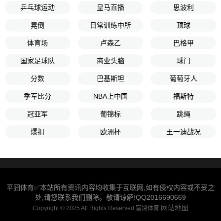
乒乓球运动
皇马直播
思波利
晃倒
日常训练中所
顶球
体育场
卢森乙
巴格甲
国家足球队
商业头脑
球门
分数
巴基斯坦
葡萄牙人
季军比分
NBA上中国
福斯特
冠亚军
葡锦标
跳绳
爆扣
欧洲杯
王一迪战况
平囧体育✅本站所有资讯内容均收集于互联网,如有侵权内容或不妥之
处,请您联系我们删除。敬请谅解!QQ2016690669
网站地图
Copyright © 2025 All Rights Reserved 富饶体育