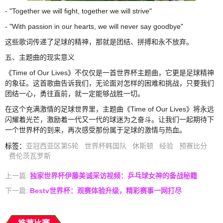
- "Together we will fight, together we will strive"
- "With passion in our hearts, we will never say goodbye"
这些歌词传递了足球的精神，那就是团结、拼搏和永不放弃。
五、主题曲的现实意义
《Time of Our Lives》不仅仅是一首世界杯主题曲，它更是足球精神
的象征。这首歌曲告诉我们，无论面对怎样的困难和挑战，只要我们
团结一心，勇往直前，就一定能够战胜一切。
在这个充满激情的足球世界里，主题曲《Time of Our Lives》将永远
闪耀着光芒，激励着一代又一代的球迷为之奋斗。让我们一起期待下
一个世界杯的到来，再次感受那份属于足球的激情与热血。
标签
：
亚冠西亚区第5轮
世界杯韩国队
休斯顿
经验
预赛比分
费伦茨瓦罗斯
上一篇:
独家世界杯伊藤美诚采访视频：乒乓球女神的备战秘籍
下一篇:
Bestv世界杯：观赛体验升级，精彩赛事一网打尽