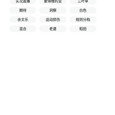
实况直播
蒙得维的亚
三叶草
期待
洞察
白色
余文乐
运动损伤
规则分档
混合
老婆
稻田