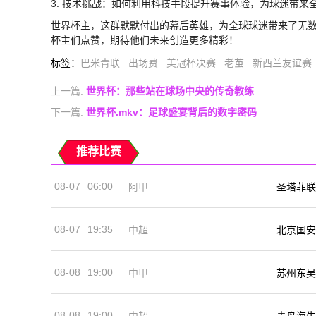
3. 技术挑战：如何利用科技手段提升赛事体验，为球迷带来
世界杯主，这群默默付出的幕后英雄，为全球球迷带来了无
杯主们点赞，期待他们未来创造更多精彩！
标签
：
巴米青联
出场费
美冠杯决赛
老茧
新西兰友谊赛
上一篇:
世界杯：那些站在球场中央的传奇教练
下一篇:
世界杯.mkv：足球盛宴背后的数字密码
推荐比赛
08-07
06:00
阿甲
圣塔菲联
08-07
19:35
中超
北京国安
08-08
19:00
中甲
苏州东吴
08-08
19:00
中超
青岛海牛