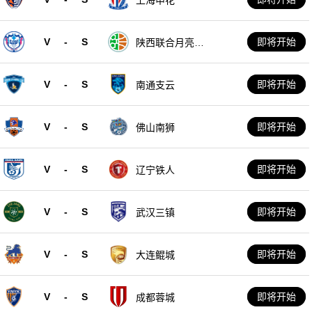
V
-
S
即将开始
陕西联合月亮泊
队
V
-
S
即将开始
南通支云
V
-
S
即将开始
佛山南狮
V
-
S
即将开始
辽宁铁人
V
-
S
即将开始
武汉三镇
V
-
S
即将开始
大连鲲城
V
-
S
即将开始
成都蓉城