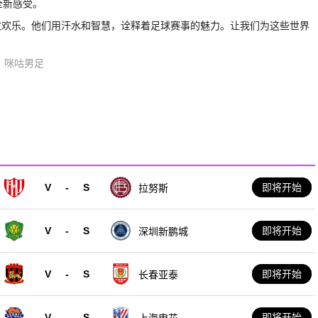
全新感受。
数欢乐。他们用汗水和智慧，诠释着足球赛事的魅力。让我们为这些世界
咪咕男足
V
-
S
即将开始
拉努斯
V
-
S
即将开始
深圳新鹏城
V
-
S
即将开始
长春亚泰
V
-
S
即将开始
上海申花