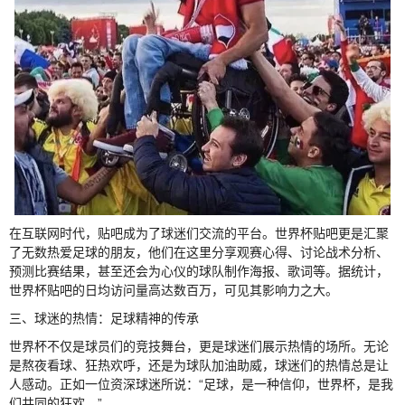
在互联网时代，贴吧成为了球迷们交流的平台。世界杯贴吧更是汇聚
了无数热爱足球的朋友，他们在这里分享观赛心得、讨论战术分析、
预测比赛结果，甚至还会为心仪的球队制作海报、歌词等。据统计，
世界杯贴吧的日均访问量高达数百万，可见其影响力之大。
三、球迷的热情：足球精神的传承
世界杯不仅是球员们的竞技舞台，更是球迷们展示热情的场所。无论
是熬夜看球、狂热欢呼，还是为球队加油助威，球迷们的热情总是让
人感动。正如一位资深球迷所说：“足球，是一种信仰，世界杯，是我
们共同的狂欢。”