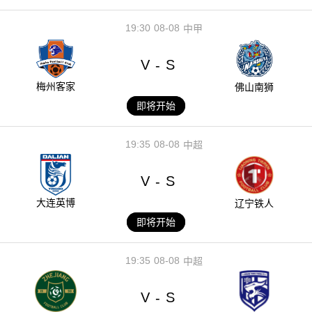
19:30
08-08
中甲
V
S
-
梅州客家
佛山南狮
即将开始
19:35
08-08
中超
V
S
-
大连英博
辽宁铁人
即将开始
19:35
08-08
中超
V
S
-