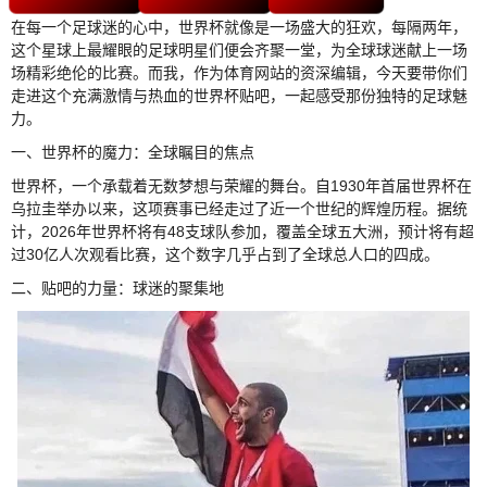
在每一个足球迷的心中，世界杯就像是一场盛大的狂欢，每隔两年，
这个星球上最耀眼的足球明星们便会齐聚一堂，为全球球迷献上一场
场精彩绝伦的比赛。而我，作为体育网站的资深编辑，今天要带你们
走进这个充满激情与热血的世界杯贴吧，一起感受那份独特的足球魅
力。
一、世界杯的魔力：全球瞩目的焦点
世界杯，一个承载着无数梦想与荣耀的舞台。自1930年首届世界杯在
乌拉圭举办以来，这项赛事已经走过了近一个世纪的辉煌历程。据统
计，2026年世界杯将有48支球队参加，覆盖全球五大洲，预计将有超
过30亿人次观看比赛，这个数字几乎占到了全球总人口的四成。
二、贴吧的力量：球迷的聚集地