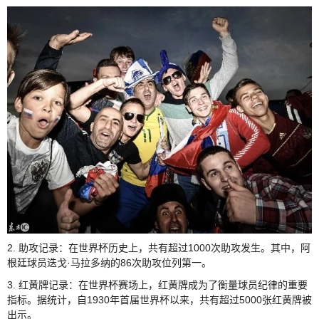
2. 助攻记录：在世界杯历史上，共有超过1000次助攻发生。其中，阿
根廷球员迭戈·马拉多纳的86次助攻位列第一。
3. 红黄牌记录：在世界杯赛场上，红黄牌成为了衡量球员纪律的重要
指标。据统计，自1930年首届世界杯以来，共有超过5000张红黄牌被
出示。