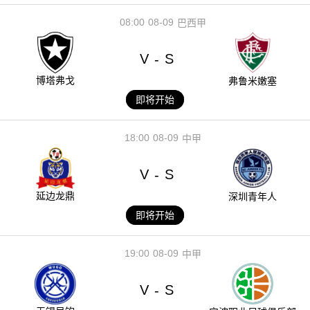
08:00
08-09
巴西甲
V
S
-
博塔弗戈
弗鲁米嫩塞
即将开始
18:00
08-09
中甲
V
S
-
延边龙鼎
深圳青年人
即将开始
19:00
08-09
中甲
V
S
-