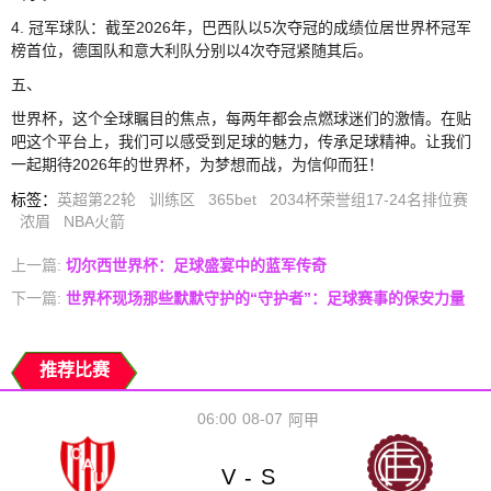
4. 冠军球队：截至2026年，巴西队以5次夺冠的成绩位居世界杯冠军
榜首位，德国队和意大利队分别以4次夺冠紧随其后。
五、
世界杯，这个全球瞩目的焦点，每两年都会点燃球迷们的激情。在贴
吧这个平台上，我们可以感受到足球的魅力，传承足球精神。让我们
一起期待2026年的世界杯，为梦想而战，为信仰而狂！
标签
：
英超第22轮
训练区
365bet
2034杯荣誉组17-24名排位赛
浓眉
NBA火箭
上一篇:
切尔西世界杯：足球盛宴中的蓝军传奇
下一篇:
世界杯现场那些默默守护的“守护者”：足球赛事的保安力量
推荐比赛
06:00
08-07
阿甲
V
S
-