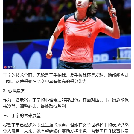
丁宁的技术全面，无论是正手抽球、反手拉球还是发球，她都能应对
自如。这使得她在比赛中具有很高的得分能力。
3. 心理素质
作为一名老将，丁宁的心理素质非常出色。在面对压力时，她总能保
持冷静，调整心态，最终取得胜利。
三、丁宁的未来展望
尽管丁宁已经步入职业生涯的尾声，但她在女子世界杯中的表现仍然
令人瞩目。未来，她有望继续在赛场发挥出色，为我国乒乓球事业贡