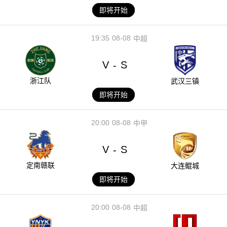
即将开始
19:35
08-08
中超
V
S
-
浙江队
武汉三镇
即将开始
20:00
08-08
中甲
V
S
-
定南赣联
大连鲲城
即将开始
20:00
08-08
中超