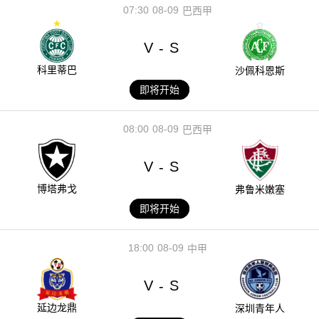
07:30
08-09
巴西甲
V
S
-
科里蒂巴
沙佩科恩斯
即将开始
08:00
08-09
巴西甲
V
S
-
博塔弗戈
弗鲁米嫩塞
即将开始
18:00
08-09
中甲
V
S
-
延边龙鼎
深圳青年人