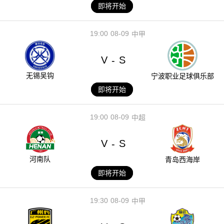
即将开始
19:00
08-09
中甲
V
S
-
无锡吴钩
宁波职业足球俱乐部
即将开始
19:00
08-09
中超
V
S
-
河南队
青岛西海岸
即将开始
19:30
08-09
中甲