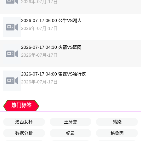
2026年-07月-17日
2026-07-17 06:00 公牛VS湖人
2026年-07月-17日
2026-07-17 04:30 火箭VS篮网
2026年-07月-17日
2026-07-17 04:00 雷霆VS独行侠
2026年-07月-17日
热门标签
澳西女杯
王牙套
感染
数据分析
纪录
格鲁丙