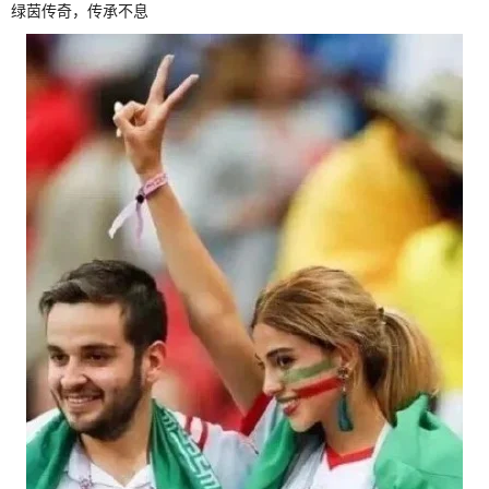
绿茵传奇，传承不息