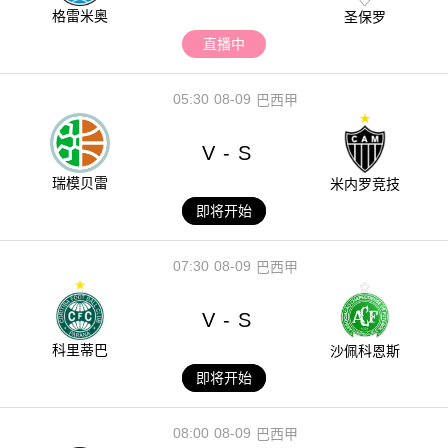
格雷米奥
圣保罗
直播中
05:30
08-09
巴西甲
V
S
-
瑞模贝雷
米内罗竞技
即将开始
07:30
08-09
巴西甲
V
S
-
科里蒂巴
沙佩科恩斯
即将开始
08:00
08-09
巴西甲