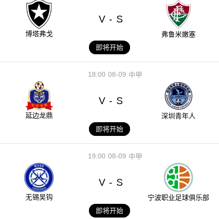
V
S
-
博塔弗戈
弗鲁米嫩塞
即将开始
18:00
08-09
中甲
V
S
-
延边龙鼎
深圳青年人
即将开始
19:00
08-09
中甲
V
S
-
无锡吴钩
宁波职业足球俱乐部
即将开始