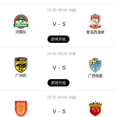
19:00
08-09
中超
V
S
-
河南队
青岛西海岸
即将开始
19:30
08-09
中甲
V
S
-
广州豹
广西恒宸
即将开始
19:35
08-09
中超
V
S
-