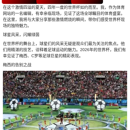
在这个激情四溢的夏天，四年一度的世界杯如约而至。我，作为体育
网站的一名编辑，有幸亲临现场，见证了这场全球瞩目的体育盛宴。
在这里，我将与大家分享那些激情燃烧的瞬间，带你们感受世界杯现
场的独特魅力。
球星风采，闪耀绿茵
在世界杯的舞台上，球星们的风采无疑是观众们最为关注的焦点。他
们用精湛的技艺，诠释着足球运动的魅力。2026年的世界杯，我们有
幸见证了梅西、C罗等足球巨星的精彩表现。
梅西的告别之战