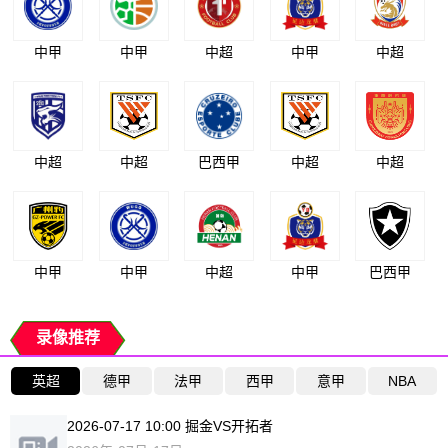
中甲
中甲
中超
中甲
中超
中超
中超
巴西甲
中超
中超
中甲
中甲
中超
中甲
巴西甲
录像推荐
英超
德甲
法甲
西甲
意甲
NBA
2026-07-17 10:00 掘金VS开拓者