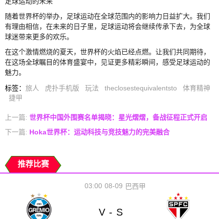
足球运动的未来
随着世界杯的举办，足球运动在全球范围内的影响力日益扩大。我们
有理由相信，在未来的日子里，足球运动将会继续传承下去，为全球
球迷带来更多的欢乐。
在这个激情燃烧的夏天，世界杯的火焰已经点燃。让我们共同期待，
在这场全球瞩目的体育盛宴中，见证更多精彩瞬间，感受足球运动的
魅力。
标签
：
旅人
虎扑手机版
玩法
theclosestequivalentsto
体育精神
捷甲
上一篇:
世界杯中国外围赛名单揭晓：星光熠熠，备战征程正式开启
下一篇:
Hoka世界杯：运动科技与竞技魅力的完美融合
推荐比赛
03:00
08-09
巴西甲
V
S
-