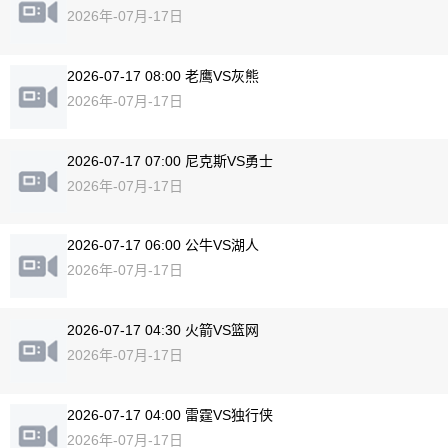
2026年-07月-17日
2026-07-17 08:00 老鹰VS灰熊
2026年-07月-17日
2026-07-17 07:00 尼克斯VS勇士
2026年-07月-17日
2026-07-17 06:00 公牛VS湖人
2026年-07月-17日
2026-07-17 04:30 火箭VS篮网
2026年-07月-17日
2026-07-17 04:00 雷霆VS独行侠
2026年-07月-17日