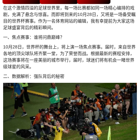
在这个激情四溢的足球世界里，每一场比赛都如同一场精心编排的戏
剧，充满了悬念与惊喜。而即将到来的10月28日，又将是一场备受瞩
目的世界杯赛事。作为一名体育网站的编辑，我有幸提前为大家这场
足球盛宴背后的精彩瞬间。
一、焦点赛事：谁将问鼎巅峰？
10月28日，世界杯的舞台上，将上演一场焦点赛事。届时，来自世界
各地的顶尖球队将齐聚一堂，为了荣誉而战。根据最新的赛程安排，
这场赛事将在一座美丽的城市举行，届时，球迷们将有机会一睹世界
级球星的风采。
二、数据解析：强队背后的秘密