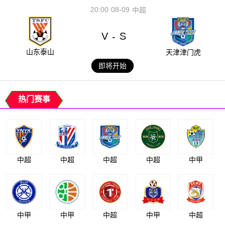
20:00
08-09
中超
V
S
-
山东泰山
天津津门虎
即将开始
热门赛事
中超
中超
中超
中超
中甲
中甲
中甲
中超
中甲
中超