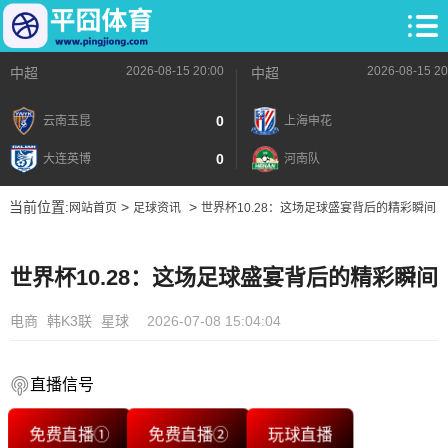
2026-08-15 20:00
2026-08-15 20
中超
中超
0
云南玉昆
上海申花
0
大连英博
河南队
当前位置:
>
>
网站首页
足球资讯
世界杯10.28：这场足球盛宴背后的精彩瞬间
世界杯10.28：这场足球盛宴背后的精彩瞬间
电商
韩K3联
星球
2026-07-08 15:04:04
直播信号
免费直播①
免费直播②
玩球直播