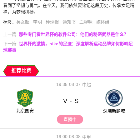
看到了坚韧与勇气。在今天，我们依然要铭记这段历史，传承女足精
神，为梦想拼搏。
标签
：
英女超
李明
棒球帽
通知书
血腥味
媒体组
上一篇:
那些专门看世界杯的软件公司：他们的秘密武器是什么？
下一篇:
世界杯的激情，nike的足迹：深度解析运动品牌如何影响足
球赛事
推荐比赛
19:35
08-07
中超
V
S
-
北京国安
深圳新鹏城
直播中
19:00
08-08
中甲