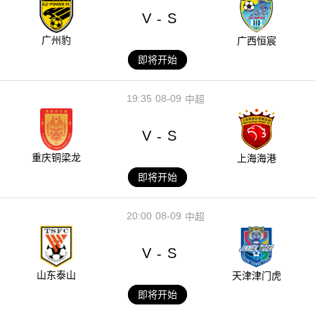
V
S
-
广州豹
广西恒宸
即将开始
19:35
08-09
中超
V
S
-
重庆铜梁龙
上海海港
即将开始
20:00
08-09
中超
V
S
-
山东泰山
天津津门虎
即将开始