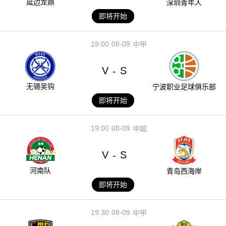
延边龙鼎
深圳青年人
即将开始
19:00
08-09
中甲
V
S
-
无锡吴钩
宁波职业足球俱乐部
即将开始
19:00
08-09
中超
V
S
-
河南队
青岛西海岸
即将开始
19:30
08-09
中甲