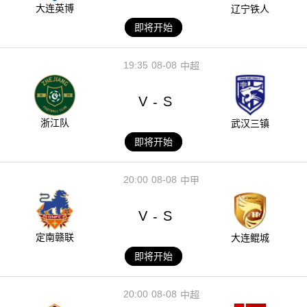
大连英博
辽宁铁人
即将开始
19:35
08-08
中超
V
S
-
浙江队
武汉三镇
即将开始
20:00
08-08
中甲
V
S
-
定南赣联
大连鲲城
即将开始
20:00
08-08
中超