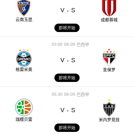
V
S
-
云南玉昆
成都蓉城
即将开始
03:00
08-09
巴西甲
V
S
-
格雷米奥
圣保罗
即将开始
05:30
08-09
巴西甲
V
S
-
瑞模贝雷
米内罗竞技
即将开始