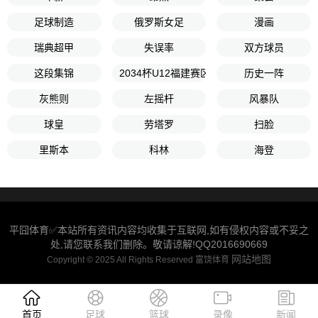
足球制造
俄罗斯女足
漫画
瑞典超甲
失误率
双方球员
这段集锦
2034杯U12福建赛区决赛
历史一阵
灰熊则
左摇杆
风暴队
球皇
劳塔罗
扫脸
里斯本
科林
海登
平囧体育✅本站所有资讯内容均收集于互联网,如有侵权内容或不妥之
处,请您联系我们删除。敬请谅解!QQ2016690669
网站地图
Copyright © 2025 All Rights Reserved 富饶体育
首页
足球
篮球
录像
新闻