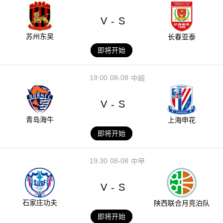
V
S
-
苏州东吴
长春亚泰
即将开始
19:00
08-08
中超
V
S
-
青岛海牛
上海申花
即将开始
19:30
08-08
中甲
V
S
-
石家庄功夫
陕西联合月亮泊队
即将开始