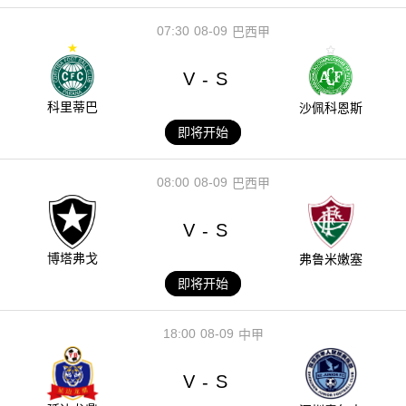
07:30
08-09
巴西甲
V
S
-
科里蒂巴
沙佩科恩斯
即将开始
08:00
08-09
巴西甲
V
S
-
博塔弗戈
弗鲁米嫩塞
即将开始
18:00
08-09
中甲
V
S
-