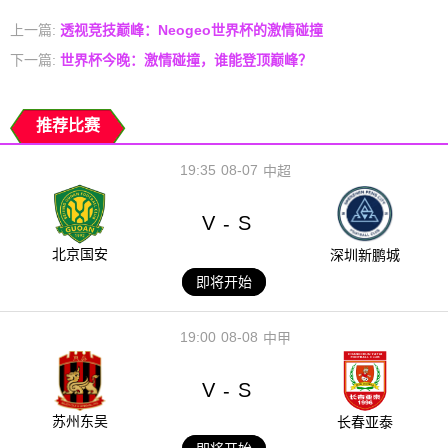
上一篇:
透视竞技巅峰：Neogeo世界杯的激情碰撞
下一篇:
世界杯今晚：激情碰撞，谁能登顶巅峰？
推荐比赛
19:35
08-07
中超
V
S
-
北京国安
深圳新鹏城
即将开始
19:00
08-08
中甲
V
S
-
苏州东吴
长春亚泰