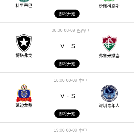
科里蒂巴
沙佩科恩斯
即将开始
08:00
08-09
巴西甲
V
S
-
博塔弗戈
弗鲁米嫩塞
即将开始
18:00
08-09
中甲
V
S
-
延边龙鼎
深圳青年人
即将开始
19:00
08-09
中甲