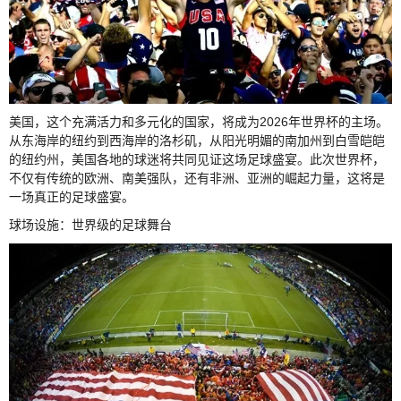
美国，这个充满活力和多元化的国家，将成为2026年世界杯的主场。
从东海岸的纽约到西海岸的洛杉矶，从阳光明媚的南加州到白雪皑皑
的纽约州，美国各地的球迷将共同见证这场足球盛宴。此次世界杯，
不仅有传统的欧洲、南美强队，还有非洲、亚洲的崛起力量，这将是
一场真正的足球盛宴。
球场设施：世界级的足球舞台