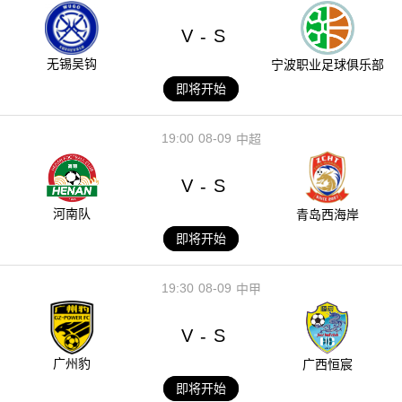
V
S
-
无锡吴钩
宁波职业足球俱乐部
即将开始
19:00
08-09
中超
V
S
-
河南队
青岛西海岸
即将开始
19:30
08-09
中甲
V
S
-
广州豹
广西恒宸
即将开始