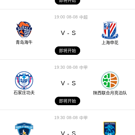
即将开始
19:00
08-08
中超
V
S
-
青岛海牛
上海申花
即将开始
19:30
08-08
中甲
V
S
-
石家庄功夫
陕西联合月亮泊队
即将开始
19:30
08-08
中甲
V
S
-