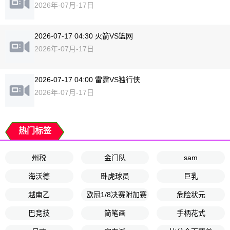
2026年-07月-17日
2026-07-17 04:30 火箭VS篮网
2026年-07月-17日
2026-07-17 04:00 雷霆VS独行侠
2026年-07月-17日
热门标签
州税
金门队
sam
海沃德
卧虎球员
巨乳
越南乙
欧冠1/8决赛附加赛
危险状元
巴竞技
简笔画
手柄花式